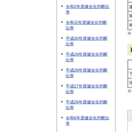
令和2年度健全化判断比
率
令和元年度健全化判断
比率
※
平成30年度健全化判断
比率
平成29年度健全化判断
比率
平成28年度健全化判断
比率
平成27年度健全化判断
※
比率
平成26年度健全化判断
比率
令和6年度健全化判断比
率