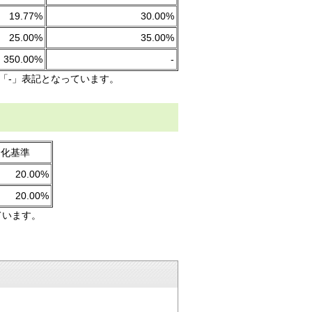
19.77%
30.00%
25.00%
35.00%
350.00%
-
「-」表記となっています。
全化基準
20.00%
20.00%
ています。