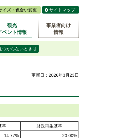
サイズ・色合い変更
サイトマップ
観光
事業者向け
イベント情報
情報
見つからないときは
更新日：2026年3月23日
基準
財政再生基準
14.77%
20.00%