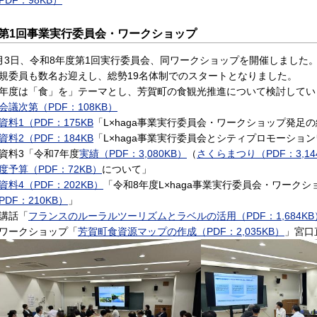
第1回事業実行委員会・ワークショップ
月3日、令和8年度第1回実行委員会、同ワークショップを開催しました
規委員も数名お迎えし、総勢19名体制でのスタートとなりました。
年度は「食」を」テーマとし、芳賀町の食観光推進について検討してい
会議次第（PDF：108KB）
資料1（PDF：175KB
「L×haga事業実行委員会・ワークショップ発足
資料2（PDF：184KB
「L×haga事業実行委員会とシティプロモーショ
資料3「令和7年度
実績（PDF：3,080KB）
（
さくらまつり（PDF：3,14
度予算（PDF：72KB）
について」
資料4（PDF：202KB）
「令和8年度L×haga事業実行委員会・ワーク
PDF：210KB）
」
講話「
フランスのルーラルツーリズムとラベルの活用（PDF：1,684KB
ワークショップ「
芳賀町食資源マップの作成（PDF：2,035KB）
」宮口