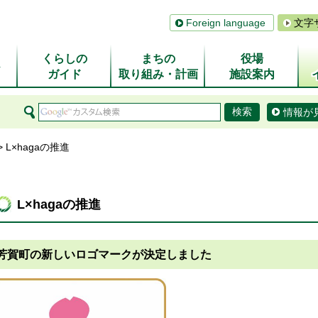
Foreign language
文字
くらしの
まちの
役場
ム
ガイド
取り組み・計画
施設案内
情報が
> L×hagaの推進
L×hagaの推進
芳賀町の新しいロゴマークが決定しました