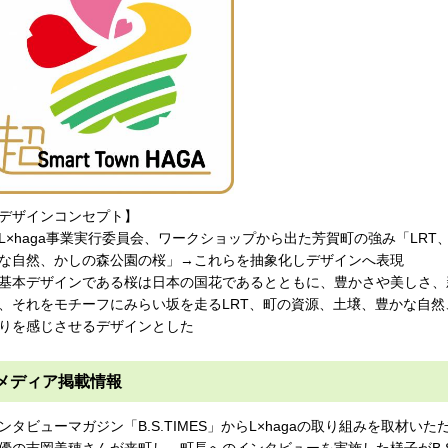
デザインコンセプト】
L×haga事業実行委員会、ワークショップから出た芳賀町の強み「LR
な自然、かしの森公園の桜」→これらを抽象化しデザインへ表現
基本デザインである桜は日本の国花であるとともに、豊かさや美しさ、
、それをモチーフにみらい坂を走るLRT、町の資源、土壌、豊かな自
りを感じさせるデザインとした
メディア掲載情報
ンタビューマガジン「B.S.TIMES」からL×hagaの取り組みを取材い
優の吉岡美穂さんが来町し、町長へのインタビューを実施した様子がB.S.T