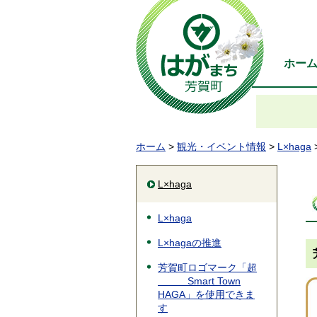
ホー
ホーム
>
観光・イベント情報
>
L×haga
L×haga
L×haga
L×hagaの推進
芳賀町ロゴマーク「超
＿＿＿Smart Town
HAGA」を使用できま
す