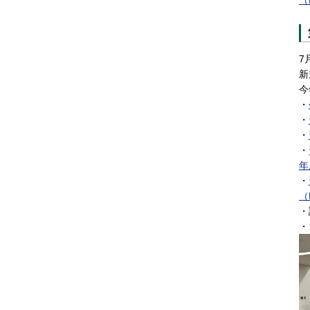
7
新
今
・
・
・
・
年
・
（
・
・