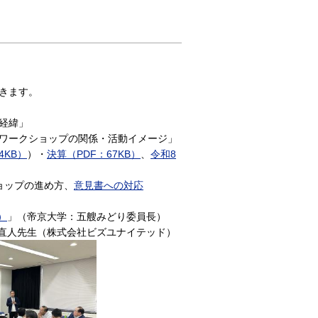
。
きます。
の経緯」
ンワークショップの関係・活動イメージ」
4KB）
）・
決算（PDF：67KB）
、
令和8
ショップの進め方、
意見書への対応
）
」（帝京大学：五艘みどり委員長）
直人先生（株式会社ビズユナイテッド）