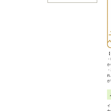
【
・
か
・
れ
が
イ
女