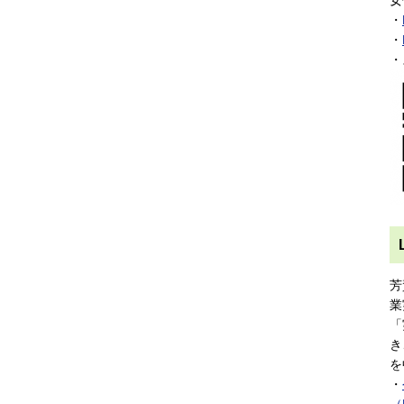
・
・
・
芳
業
「
き
を
・
（