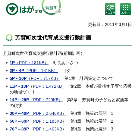
検
コン
索・
テン
共通
ツメ
メニ
ニュ
更新日：2011年3月1日
ュー
ー
芳賀町次世代育成支援行動計画
芳賀町次世代育成支援行動計画(前期計画）
1P
（PDF：181KB）
町長あいさつ
2P～4P
（PDF：181KB）
目次
5P～10P
（PDF：717KB）
第1章 計画策定について
11P～13P
（PDF：1,472KB）
第2章 本町が目指す子育て応援
の地域づくり
14P～29P
（PDF：720KB）
第3章 芳賀町の子どもと家族等
の現状
30P～49P
（PDF：2,645KB）
第4章 施策の展開 1
50P～69P
（PDF：1,183KB）
第4章 施策の展開 2
70P～89P
（PDF：1,463KB）
第4章 施策の展開 3