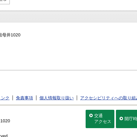
祖母井1020
リンク
免責事項
個人情報取り扱い
アクセシビリティへの取り組
交通
開庁
020
アクセス
rved.