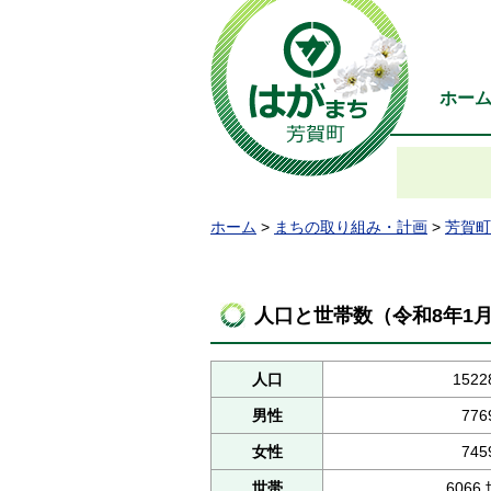
ホー
ホーム
>
まちの取り組み・計画
>
芳賀町
人口と世帯数（令和8年1
人口
1522
男性
776
女性
745
世帯
6066