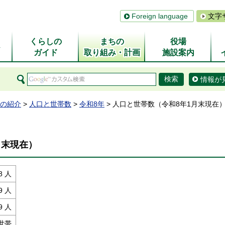
Foreign language
文字
くらしの
まちの
役場
ム
ガイド
取り組み・計画
施設案内
情報が
の紹介
>
人口と世帯数
>
令和8年
> 人口と世帯数（令和8年1月末現在
月末現在）
8 人
9 人
9 人
 世帯