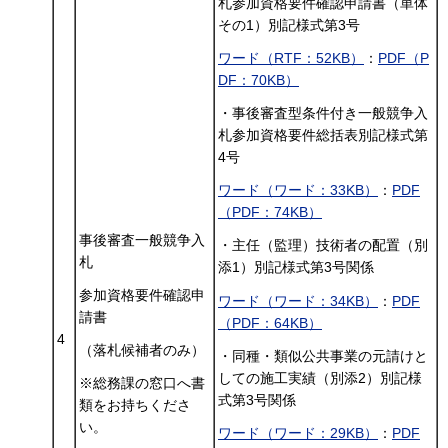
札参加資格要件確認申請書（単体
その1）別記様式第3号
ワード（RTF：52KB）
：
PDF（P
DF：70KB）
・事後審査型条件付き一般競争入
札参加資格要件総括表別記様式第
4号
ワード（ワード：33KB）
：
PDF
（PDF：74KB）
事後審査一般競争入
・主任（監理）技術者の配置（別
札
添1）別記様式第3号関係
参加資格要件確認申
ワード（ワード：34KB）
：
PDF
請書
（PDF：64KB）
4
（落札候補者のみ）
・同種・類似公共事業の元請けと
しての施工実績（別添2）別記様
※総務課の窓口へ書
式第3号関係
類をお持ちくださ
い。
ワード（ワード：29KB）
：
PDF