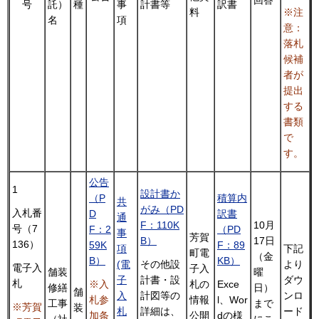
号
託）
種
事
計書等
訳書
料
※注
名
項
意：
落札
候補
者が
提出
する
書類
で
す。
公告
1
設計書か
（P
積算内
共
がみ（PD
入札番
D
訳書
通
F：110K
10月
号（7
F：2
（PD
事
芳賀
B）
17日
136）
59K
F：89
項
下記
町電
（金
B）
KB）
(電
より
その他設
電子入
子入
舗装
曜
子
ダウ
計書・設
札
札の
※入
Exce
修繕
日）
舗
入
ンロ
計図等の
情報
札参
l、Wor
工事
まで
※芳賀
装
札
ード
詳細は、
公開
加条
dの様
（社
にこ