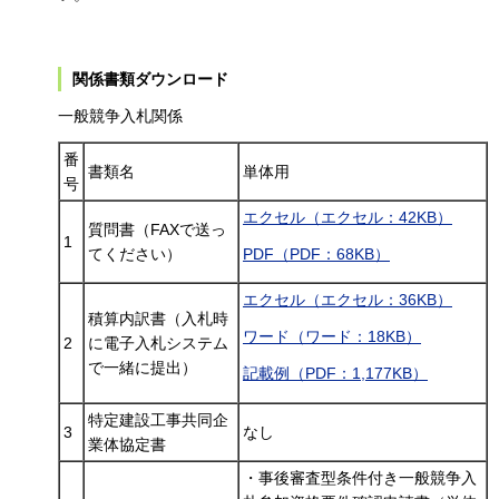
関係書類ダウンロード
一般競争入札関係
番
書類名
単体用
号
エクセル（エクセル：42KB）
質問書（FAXで送っ
1
てください）
PDF（PDF：68KB）
エクセル（エクセル：36KB）
積算内訳書（入札時
ワード（ワード：18KB）
2
に電子入札システム
で一緒に提出）
記載例（PDF：1,177KB）
特定建設工事共同企
3
なし
業体協定書
・事後審査型条件付き一般競争入