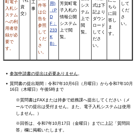
町電子
工
用)
して
芳賀町電
シス
件等
式は下
資
ちら
入札シ
事
（P
くだ
子入札の
テム
は公
記より
交）
に回
ステム
D
さ
情報公開
上で
告を
ダウン
答し
への利
F：
い。
システム
閲
参照
ロード
ま
用者登
233
上で閲
覧。
して
してく
す。
録が必
K
覧。
くだ
ださ
要で
B）
さ
い。
す。
い。
参加申請書の提出は必要ありません
。
質問書の提出期間：令和7年10月6日（月曜日）から令和7年10月
16日（木曜日）午後5時まで
※質問書はFAXまたは持参で総務課へ提出してください（メ
ールでの提出は受付ません。また、電子入札システムは使用
しません。）
※回答は、令和7年10月17日（金曜日）までに上記「質問回
答」欄に掲載いたします。