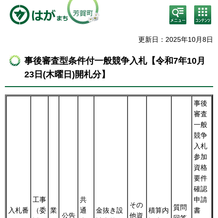
検
コン
索・
テン
共通
ツメ
メニ
ニュ
更新日：2025年10月8日
ュー
ー
事後審査型条件付一般競争入札【令和7年10月
23日(木曜日)開札分】
事後
審査
一般
競争
入札
参加
資格
要件
確認
工事
共
申請
その
質問
入札番
（委
業
通
金抜き設
積算内
書
公告
他資
回答