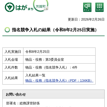
検
コン
索・
テン
共通
ツメ
メニ
ニュ
更新日：2026年2月26日
ュー
ー
指名競争入札の結果（令和8年2月25日実施）
入札実施日
令和8年2月25日
入札会場
物品・役務：第3委員会室
入札件数
物品・役務（指名競争入札）：4件
入札結果一覧
入札結果
物品・役務（指名競争入札)（PDF：134KB）
お問い合わせ
部署名：総務課管財係