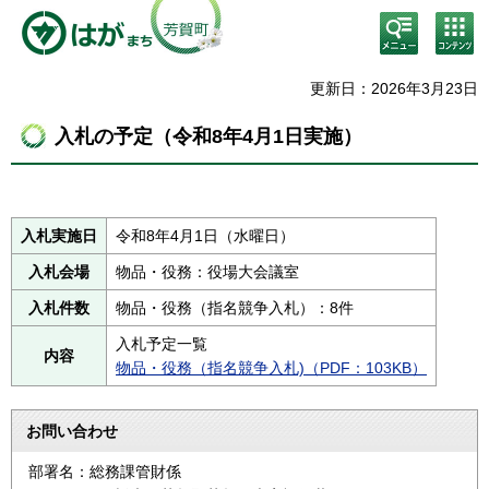
検
コン
索・
テン
共通
ツメ
メニ
ニュ
更新日：2026年3月23日
ュー
ー
入札の予定（令和8年4月1日実施）
入札実施日
令和8年4月1日（水曜日）
入札会場
物品・役務：役場大会議室
入札件数
物品・役務（指名競争入札）：8件
入札予定一覧
内容
物品・役務（指名競争入札)（PDF：103KB）
お問い合わせ
部署名：総務課管財係