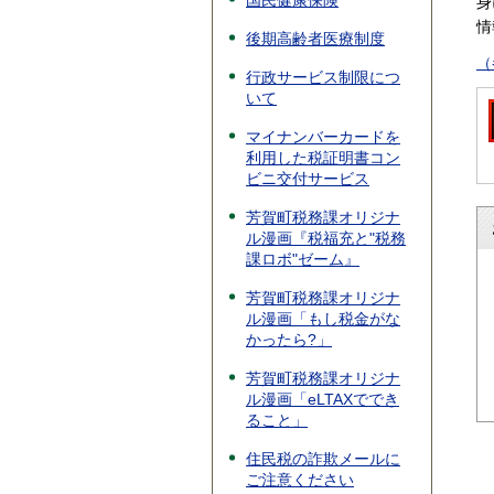
国民健康保険
身
情
後期高齢者医療制度
（
行政サービス制限につ
いて
マイナンバーカードを
利用した税証明書コン
ビニ交付サービス
芳賀町税務課オリジナ
ル漫画『税福充と"税務
課ロボ"ゼーム』
芳賀町税務課オリジナ
ル漫画「もし税金がな
かったら?」
芳賀町税務課オリジナ
ル漫画「eLTAXででき
ること」
住民税の詐欺メールに
ご注意ください