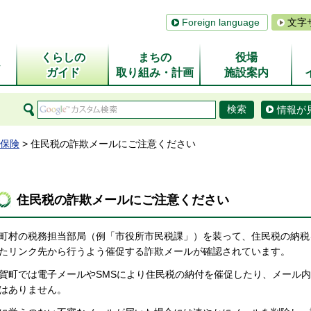
Foreign language
文字
くらしの
まちの
役場
ム
ガイド
取り組み・計画
施設案内
情報が
保険
> 住民税の詐欺メールにご注意ください
住民税の詐欺メールにご注意ください
町村の税務担当部局（例「市役所市民税課」）を装って、住民税の納税
たリンク先から行うよう催促する詐欺メールが確認されています。
賀町では電子メールやSMSにより住民税の納付を催促したり、メール
はありません。