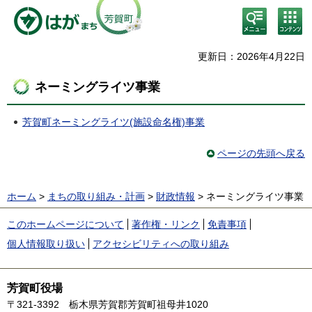
検
コン
索・
テン
共通
ツメ
メニ
ニュ
更新日：2026年4月22日
ュー
ー
ネーミングライツ事業
芳賀町ネーミングライツ(施設命名権)事業
ページの先頭へ戻る
ホーム
>
まちの取り組み・計画
>
財政情報
> ネーミングライツ事業
このホームページについて
著作権・リンク
免責事項
個人情報取り扱い
アクセシビリティへの取り組み
芳賀町役場
〒321-3392
栃木県芳賀郡芳賀町祖母井1020