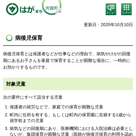
検
コン
索・
テン
共通
ツメ
メニ
ニュ
更新日：2025年10月10日
ュー
ー
病後児保育
病後児保育とは保護者などが仕事などの理由で、病気やけがの回復
期にあるお子さんを家庭で保育することが困難な場合に、一時的に
お預かりするものです。
対象児童
次の要件にすべて該当する児童
保護者の就労などで、家庭での保育が困難な児童
町内に住所を有する、もしくは町内の保育園に在籍する1歳から
就学前までの児童
病気などの回復期にあり、医療機関における入院治療は必要とし
ないが、集団保育が困難な児童（医師が病後児保育の利用を認め