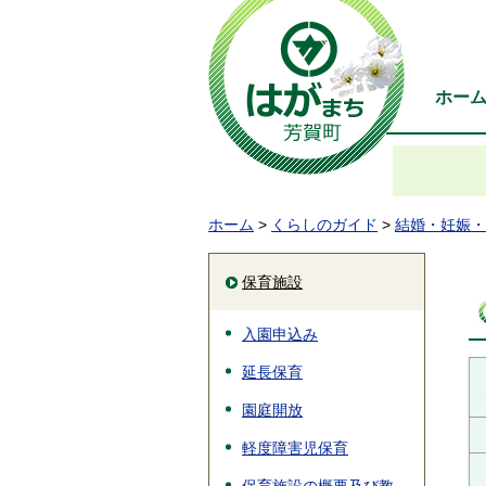
ホー
ホーム
>
くらしのガイド
>
結婚・妊娠・
保育施設
入園申込み
延長保育
園庭開放
軽度障害児保育