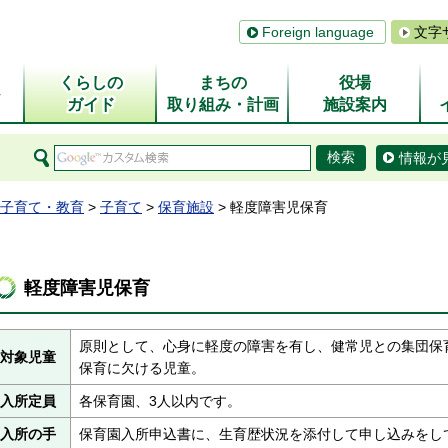
Foreign language
文字
くらしの
まちの
役場
ム
ガイド
取り組み・計画
施設案内
情報が
子育て・教育
>
子育て
>
保育施設
> 軽度障害児保育
軽度障害児保育
原則として、心身に軽度の障害を有し、健常児との集団保
対象児童
保育に欠ける児童。
入所定員
各保育園、3人以内です。
入所の手
保育園入所申込書に、生育歴状況を添付して申し込みをし