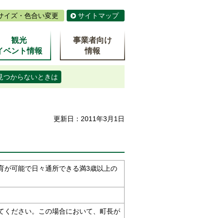
サイズ・色合い変更
サイトマップ
観光
事業者向け
イベント情報
情報
見つからないときは
更新日：2011年3月1日
育が可能で日々通所できる満3歳以上の
てください。この場合において、町長が