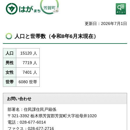
検
索・
共通
メニ
更新日：2026年7月1日
ュー
人口と世帯数（令和8年6月末現在）
人口
15120 人
男性
7719 人
女性
7401 人
世帯
6080 世帯
お問い合わせ
部署名：住民課住民戸籍係
〒321-3392 栃木県芳賀郡芳賀町大字祖母井1020
電話：028-677-6014
ファクス：028-677-2716