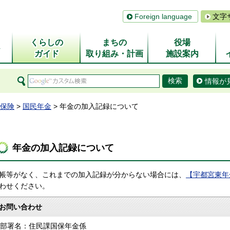
Foreign language
文字
くらしの
まちの
役場
ム
ガイド
取り組み・計画
施設案内
情報が
保険
>
国民年金
> 年金の加入記録について
年金の加入記録について
帳等がなく、これまでの加入記録が分からない場合には、
【宇都宮東年
わせください。
お問い合わせ
部署名：住民課国保年金係