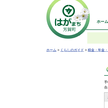
ホー
ホーム
>
くらしのガイド
>
税金・年金・
手
合