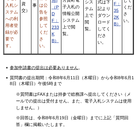
用)
して
シス
式は下
資
F：
事
は公
入札シ
子入札の
（P
くだ
テム
記より
交）
35
告を
ステム
情報公開
D
さ
上で
ダウン
2K
参照
への利
システム
F：
い。
閲
ロード
B）
して
用者登
上で閲
233
覧。
してく
くだ
録が必
覧。
K
ださ
さ
要で
B）
い。
い。
す。
参加申請書の提出は必要ありません
。
質問書の提出期間：令和8年6月11日（木曜日）から令和8年6月1
8日（木曜日）午後5時まで
※質問書はFAXまたは持参で総務課へ提出してください（メ
ールでの提出は受付ません。また、電子入札システムは使用
しません。）
※回答は、令和8年6月19日（金曜日）までに上記「質問回
答」欄に掲載いたします。