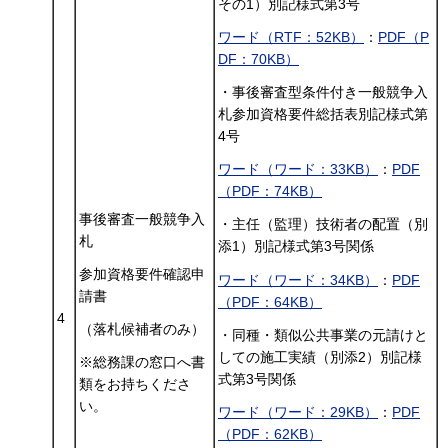
その1）別記様式第3号
ワード（RTF：52KB）
：
PDF（P
DF：70KB）
・事後審査型条件付き一般競争入
札参加資格要件総括表別記様式第
4号
ワード（ワード：33KB）
：
PDF
（PDF：74KB）
事後審査一般競争入
・主任（監理）技術者の配置（別
札
添1）別記様式第3号関係
参加資格要件確認申
ワード（ワード：34KB）
：
PDF
請書
（PDF：64KB）
4
（落札候補者のみ）
・同種・類似公共事業の元請けと
しての施工実績（別添2）別記様
※総務課の窓口へ書
式第3号関係
類をお持ちくださ
い。
ワード（ワード：29KB）
：
PDF
（PDF：62KB）