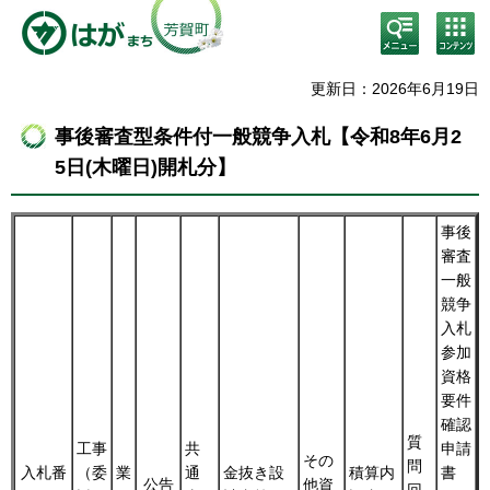
検
コン
索・
テン
共通
ツメ
メニ
ニュ
更新日：2026年6月19日
ュー
ー
事後審査型条件付一般競争入札【令和8年6月2
5日(木曜日)開札分】
事後
審査
一般
競争
入札
参加
資格
要件
確認
質
工事
共
申請
その
問
入札番
（委
業
通
金抜き設
積算内
書
公告
他資
回