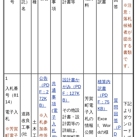
号
託）
種
事
計書等
訳書
料
※注
答
名
項
意：
落札
候補
者が
提出
する
書類
で
す。
1
公告
設計書か
積算内
共
（PD
がみ（PD
訳書
入札番
通
F：2
F：127K
（PD
号（81
事
72K
芳賀
B）
質
F：75
14）
項
下記
B）
町電
問
KB）
その他設
(電
より
子入
電子入
道路
回
※入
計書・設
子
ダウ
札の
Exce
札
改良
答
土
札参
計図等の
入
ンロ
情報
l、Wor
工事
（P
木
加条
※芳賀
詳細は、
札
ード
公開
dの様
(社
D
工
件等
町電子
芳賀町電