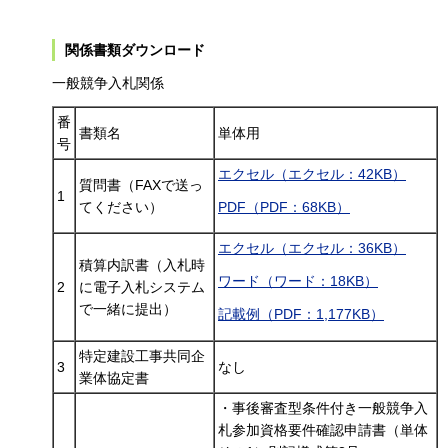
関係書類ダウンロード
一般競争入札関係
番
書類名
単体用
号
エクセル（エクセル：42KB）
質問書（FAXで送っ
1
てください）
PDF（PDF：68KB）
エクセル（エクセル：36KB）
積算内訳書（入札時
ワード（ワード：18KB）
2
に電子入札システム
で一緒に提出）
記載例（PDF：1,177KB）
特定建設工事共同企
3
なし
業体協定書
・事後審査型条件付き一般競争入
札参加資格要件確認申請書（単体