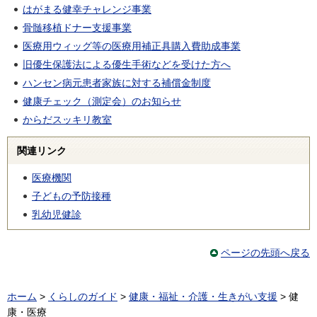
はがまる健幸チャレンジ事業
骨髄移植ドナー支援事業
医療用ウィッグ等の医療用補正具購入費助成事業
旧優生保護法による優生手術などを受けた方へ
ハンセン病元患者家族に対する補償金制度
健康チェック（測定会）のお知らせ
からだスッキリ教室
関連リンク
医療機関
子どもの予防接種
乳幼児健診
ページの先頭へ戻る
ホーム
>
くらしのガイド
>
健康・福祉・介護・生きがい支援
> 健
康・医療