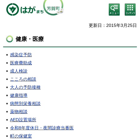
検
コン
索・
テン
共通
ツメ
メニ
ニュ
更新日：2015年3月25日
ュー
ー
健康・医療
感染症予防
医療費助成
成人検診
こころの相談
大人の予防接種
健康指導
病態別栄養相談
薬物相談
AED設置場所
令和8年度休日・夜間診療当番医
町の保健室