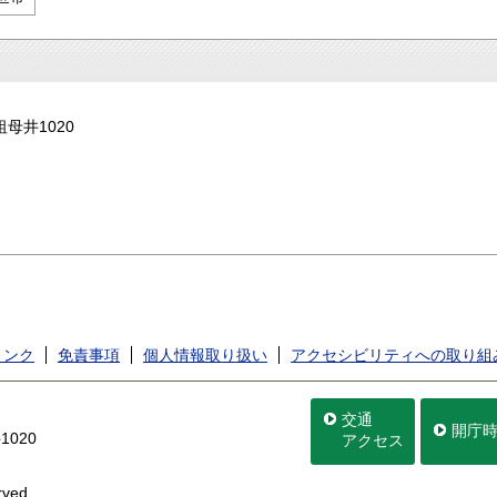
祖母井1020
リンク
免責事項
個人情報取り扱い
アクセシビリティへの取り組
交通
開庁
020
アクセス
rved.