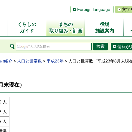
Foreign language
文字
くらしの
まちの
役場
ム
ガイド
取り組み・計画
施設案内
情報が
の紹介
>
人口と世帯数
>
平成23年
> 人口と世帯数（平成23年8月末現
8月末現在）
9 人
7 人
2 人
 世帯