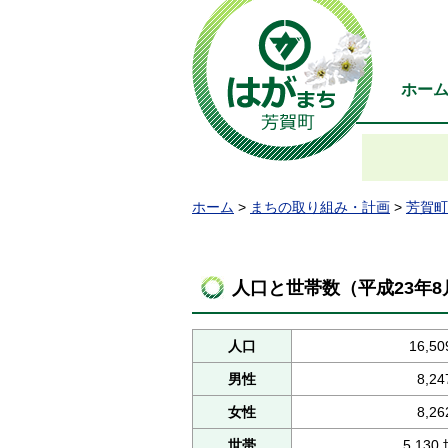
ホー
ホーム
>
まちの取り組み・計画
>
芳賀町
人口と世帯数（平成23年
人口
16,50
男性
8,24
女性
8,26
世帯
5,130