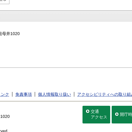
祖母井1020
リンク
免責事項
個人情報取り扱い
アクセシビリティへの取り組
交通
開庁
020
アクセス
rved.