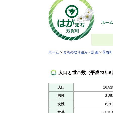
ホー
ホーム
>
まちの取り組み・計画
>
芳賀町
人口と世帯数（平成23年
人口
16,52
男性
8,25
女性
8,26
世帯
5,131