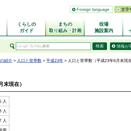
Foreign language
文字
くらしの
まちの
役場
ム
ガイド
取り組み・計画
施設案内
情報が
の紹介
>
人口と世帯数
>
平成23年
> 人口と世帯数（平成23年6月末現
6月末現在）
5 人
8 人
7 人
 世帯