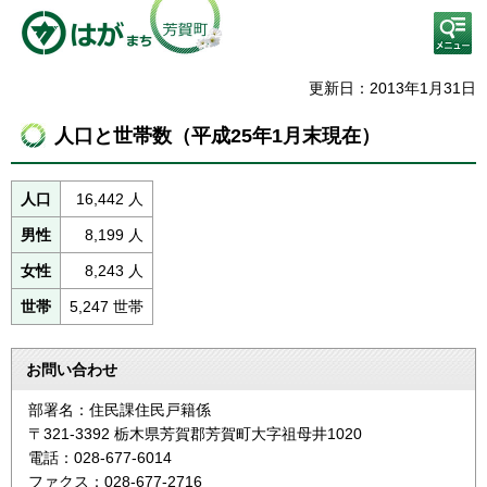
検
索・
共通
メニ
更新日：2013年1月31日
ュー
人口と世帯数（平成25年1月末現在）
人口
16,442 人
男性
8,199 人
女性
8,243 人
世帯
5,247 世帯
お問い合わせ
部署名：住民課住民戸籍係
〒321-3392 栃木県芳賀郡芳賀町大字祖母井1020
電話：028-677-6014
ファクス：028-677-2716