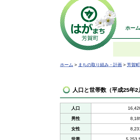
ホー
ホーム
>
まちの取り組み・計画
>
芳賀町
人口と世帯数（平成25年
人口
16,42
男性
8,18
女性
8,23
世帯
5,253