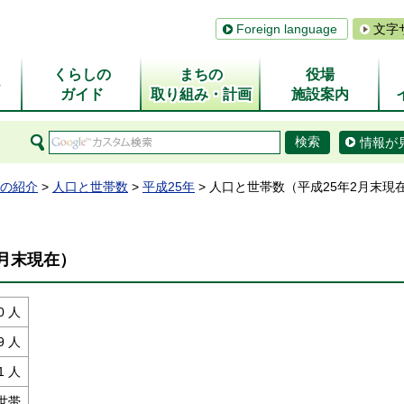
Foreign language
文字
くらしの
まちの
役場
ム
ガイド
取り組み・計画
施設案内
情報が
の紹介
>
人口と世帯数
>
平成25年
> 人口と世帯数（平成25年2月末現
2月末現在）
0 人
9 人
1 人
 世帯