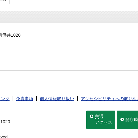
祖母井1020
リンク
免責事項
個人情報取り扱い
アクセシビリティへの取り組
交通
開庁
020
アクセス
rved.