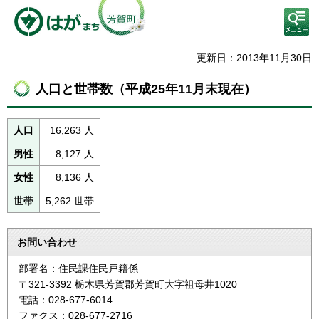
検
索・
共通
メニ
更新日：2013年11月30日
ュー
人口と世帯数（平成25年11月末現在）
人口
16,263 人
男性
8,127 人
女性
8,136 人
世帯
5,262 世帯
お問い合わせ
部署名：住民課住民戸籍係
〒321-3392 栃木県芳賀郡芳賀町大字祖母井1020
電話：028-677-6014
ファクス：028-677-2716