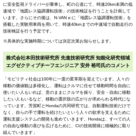
に安全監視ドライバーが乗車し、町の公道にて、時速20km未満の低
速域で「地図レス協調運転技術」の技術検証を行うことを計画して
います。さらにその後は、N-VAN e:に「地図レス協調運転技術」を
搭載した実験用車両を用いて、時速40kmまでの中速域で自動走行の
技術検証を行う予定です。
※具体的な実施時期については決定次第お知らせします。
株式会社本田技術研究所 先進技術研究所 知能化研究領域
エグゼクティブチーフエンジニア 安井 裕司氏のコメント
「モビリティ社会は100年に一度の変革期を迎えています。人々の
移動の価値観は多様化し、運転はクルマに任せて移動時間を自由に
使いたい人もいれば、意のままにクルマを操り、安全・自由に移動
したい人もいるなど、移動の選択肢の広がりが求められる時代にな
っています。芳賀町とHondaの共同研究では、自動運転技術だけで
なく、自らの手で運転を続けたいという人々の欲求を支えるために
運転支援システムの開発も進めていきます。Hondaは、すべての人
の自由な移動の喜びを広げるために、CIの技術開発に積極的に取り
組んでいきます」