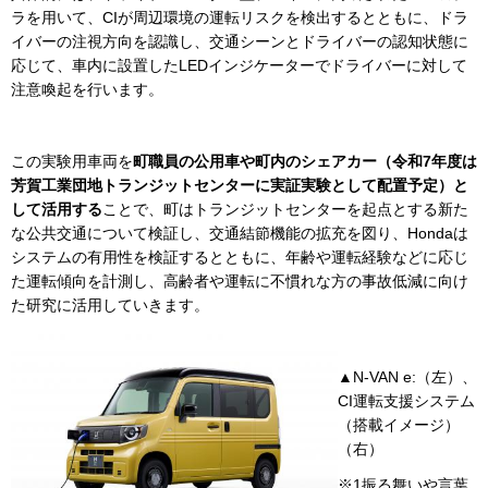
ラを用いて、CIが周辺環境の運転リスクを検出するとともに、ドラ
イバーの注視方向を認識し、交通シーンとドライバーの認知状態に
応じて、車内に設置したLEDインジケーターでドライバーに対して
注意喚起を行います。
この実験用車両を
町職員の公用車や町内のシェアカー（令和7年度は
芳賀工業団地トランジットセンターに実証実験として配置予定）と
して活用する
ことで、町はトランジットセンターを起点とする新た
な公共交通について検証し、交通結節機能の拡充を図り、Hondaは
システムの有用性を検証するとともに、年齢や運転経験などに応じ
た運転傾向を計測し、高齢者や運転に不慣れな方の事故低減に向け
た研究に活用していきます。
▲N-VAN e:（左）、
CI運転支援システム
（搭載イメージ）
（右）
※1振る舞いや言葉