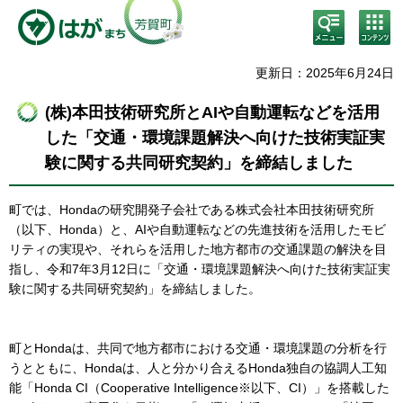
検
コン
索・
テン
共通
ツメ
メニ
ニュ
更新日：2025年6月24日
ュー
ー
(株)本田技術研究所とAIや自動運転などを活用
した「交通・環境課題解決へ向けた技術実証実
験に関する共同研究契約」を締結しました
町では、Hondaの研究開発子会社である株式会社本田技術研究所
（以下、Honda）と、AIや自動運転などの先進技術を活用したモビ
リティの実現や、それらを活用した地方都市の交通課題の解決を目
指し、令和7年3月12日に「交通・環境課題解決へ向けた技術実証実
験に関する共同研究契約」を締結しました。
町とHondaは、共同で地方都市における交通・環境課題の分析を行
うとともに、Hondaは、人と分かり合えるHonda独自の協調人工知
能「Honda CI（Cooperative Intelligence※以下、CI）」を搭載した