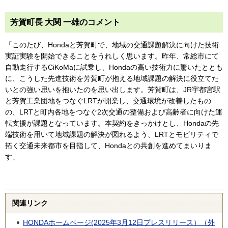
芳賀町長 大関 一雄のコメント
「このたび、Hondaと芳賀町で、地域の交通課題解決に向けた技術
実証実験を開始できることをうれしく思います。昨年、常総市にて
自動走行するCiKoMaに試乗し、Hondaの高い技術力に驚いたととも
に、こうした先進技術を芳賀町が抱える地域課題の解決に役立てた
いとの強い思いを抱いたのを思い出します。芳賀町は、JR宇都宮駅
と芳賀工業団地をつなぐLRTが開業し、交通環境が改善したもの
の、LRTと町内各地をつなぐ2次交通の整備および高齢者に向けた運
転支援が課題となっています。本契約をきっかけとし、Hondaの先
端技術を用いて地域課題の解決が図れるよう、LRTとモビリティで
拓く交通未来都市を目指して、Hondaとの共創を進めてまいりま
す」
関連リンク
HONDAホームページ(2025年3月12日プレスリリース）（外