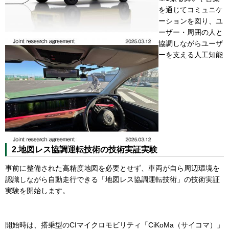
を通じてコミュニケ
ーションを図り、ユ
ーザー・周囲の人と
協調しながらユーザ
ーを支える人工知能
2.地図レス協調運転技術の技術実証実験
事前に整備された高精度地図を必要とせず、車両が自ら周辺環境を
認識しながら自動走行できる「地図レス協調運転技術」の技術実証
実験を開始します。
開始時は、搭乗型のCIマイクロモビリティ「CiKoMa（サイコマ）」