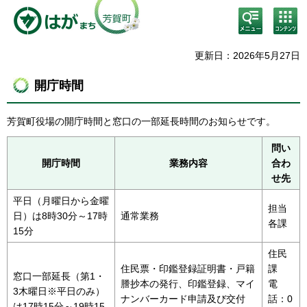
検
コン
索・
テン
共通
ツメ
メニ
ニュ
更新日：2026年5月27日
ュー
ー
開庁時間
芳賀町役場の開庁時間と窓口の一部延長時間のお知らせです。
問い
開庁時間
業務内容
合わ
せ先
平日（月曜日から金曜
担当
日）は8時30分～17時
通常業務
各課
15分
住民
住民票・印鑑登録証明書・戸籍
課
窓口一部延長（第1・
謄抄本の発行、印鑑登録、マイ
電
3木曜日※平日のみ）
ナンバーカード申請及び交付
話：0
は17時15分～19時15