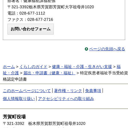
部署名：健康福祉課福祉係
〒321-3392栃木県芳賀郡芳賀町大字祖母井1020
電話：028-677-1112
ファクス：028-677-2716
ページの先頭へ戻る
ホーム
>
くらしのガイド
>
健康・福祉・介護・生きがい支援
>
福
祉・介護
>
届出・申請書（健康・福祉）
> 特定疾患者福祉手当受給資
格認定申請書
このホームページについて
著作権・リンク
免責事項
個人情報取り扱い
アクセシビリティへの取り組み
芳賀町役場
〒321-3392
栃木県芳賀郡芳賀町祖母井1020