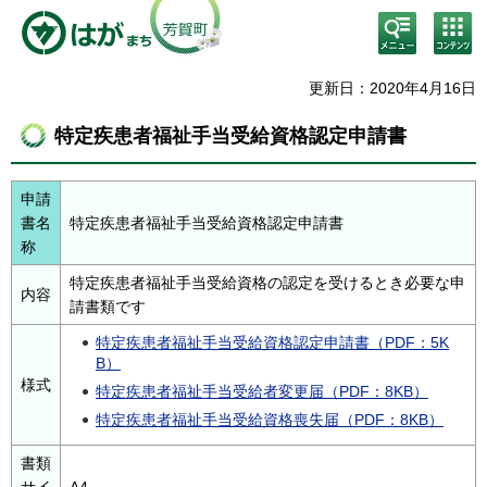
検
コン
索・
テン
共通
ツメ
メニ
ニュ
更新日：2020年4月16日
ュー
ー
特定疾患者福祉手当受給資格認定申請書
申請
書名
特定疾患者福祉手当受給資格認定申請書
称
特定疾患者福祉手当受給資格の認定を受けるとき必要な申
内容
請書類です
特定疾患者福祉手当受給資格認定申請書（PDF：5K
B）
様式
特定疾患者福祉手当受給者変更届（PDF：8KB）
特定疾患者福祉手当受給資格喪失届（PDF：8KB）
書類
サイ
A4