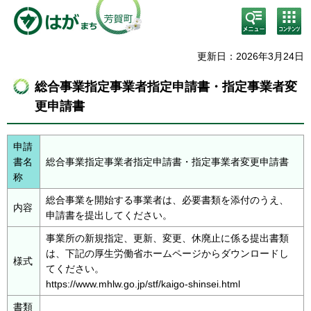
検
コン
索・
テン
共通
ツメ
メニ
ニュ
更新日：2026年3月24日
ュー
ー
総合事業指定事業者指定申請書・指定事業者変
更申請書
申請
書名
総合事業指定事業者指定申請書・指定事業者変更申請書
称
総合事業を開始する事業者は、必要書類を添付のうえ、
内容
申請書を提出してください。
事業所の新規指定、更新、変更、休廃止に係る提出書類
は、下記の厚生労働省ホームページからダウンロードし
様式
てください。
https://www.mhlw.go.jp/stf/kaigo-shinsei.html
書類