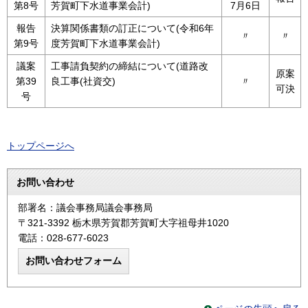
第8号
芳賀町下水道事業会計)
7月6日
報告
決算関係書類の訂正について(令和6年
〃
〃
第9号
度芳賀町下水道事業会計)
議案
工事請負契約の締結について(道路改
原案
第39
良工事(社資交)
〃
可決
号
トップページへ
お問い合わせ
部署名：議会事務局議会事務局
〒321-3392 栃木県芳賀郡芳賀町大字祖母井1020
電話：028-677-6023