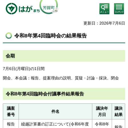
検
コン
索・
テン
共通
ツメ
メニ
ニュ
更新日：2026年7月6日
ュー
ー
令和8年第4回臨時会の結果報告
会期
7月6日(月曜日)の1日間
開会、本会議：報告、提案理由の説明、質疑・討論・採決、閉会
令和8年第4回臨時会付議事件結果報告
議案
議決年
議決
件名
番号
月日
結果
報告
繰越計算書の訂正について(令和6年度
令和8年
報告