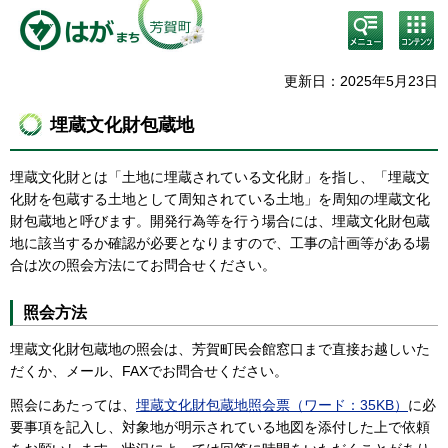
検
コン
索・
テン
共通
ツメ
メニ
ニュ
更新日：2025年5月23日
ュー
ー
埋蔵文化財包蔵地
埋蔵文化財とは「土地に埋蔵されている文化財」を指し、「埋蔵文
化財を包蔵する土地として周知されている土地」を周知の埋蔵文化
財包蔵地と呼びます。開発行為等を行う場合には、埋蔵文化財包蔵
地に該当するか確認が必要となりますので、工事の計画等がある場
合は次の照会方法にてお問合せください。
照会方法
埋蔵文化財包蔵地の照会は、芳賀町民会館窓口まで直接お越しいた
だくか、メール、FAXでお問合せください。
照会にあたっては、
埋蔵文化財包蔵地照会票（ワード：35KB）
に必
要事項を記入し、対象地が明示されている地図を添付した上で依頼