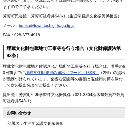
をお願いします。状況によっては回答に時間をいただくことがあり
ますのでご了承ください。
芳賀町民会館：芳賀町祖母井548-1（生涯学習課文化振興係担当）
メール：
bunka@town.tochigi-haga.lg.jp
FAX：028-677-4918
埋蔵文化財包蔵地で工事等を行う場合（文化財保護法第
93条）
埋蔵文化財包蔵地と確認された場所で工事等を行う場合は、着手の6
0日前までに
埋蔵文化財発掘の届出（ワード：16KB）
（2部）の提出
が義務づけられています。必要な図面等の書類と返信用封筒を添付
して次の提出先までご提出ください。
提出先：芳賀町生涯学習課文化振興係（321-3304栃木県芳賀郡芳賀
町祖母井548-1）
お問い合わせ
部署名：生涯学習課文化振興係