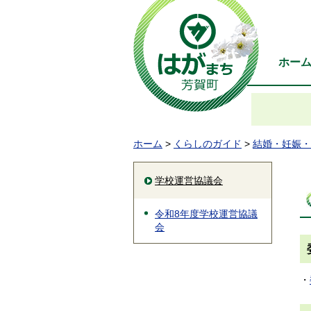
ホー
ホーム
>
くらしのガイド
>
結婚・妊娠・
学校運営協議会
令和8年度学校運営協議
会
・