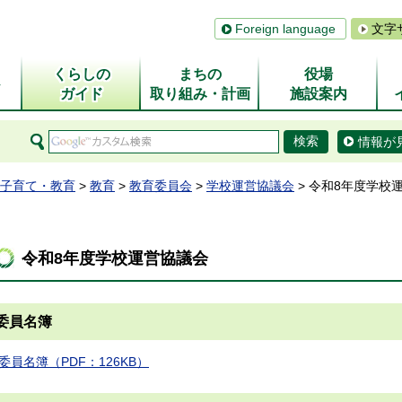
Foreign language
文字
くらしの
まちの
役場
ム
ガイド
取り組み・計画
施設案内
情報が
子育て・教育
>
教育
>
教育委員会
>
学校運営協議会
> 令和8年度学校
令和8年度学校運営協議会
委員名簿
委員名簿（PDF：126KB）