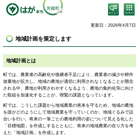
検
コン
索・
テン
共通
ツメ
メニ
ニュ
更新日：2026年4月7日
ュー
ー
地域計画を策定します
地域計画とは
町では、農業者の⾼齢化や後継者不足により、農業者の減少や耕作
放棄地が拡⼤し、地域の農地が適切に利⽤されなくなることが懸念
される中、農地が利⽤されやすくなるよう、農地の集約化等に向け
た取組を加速化することが、喫緊の課題となっています。
町では、こうした課題から地域農業の将来を守るため、地域の農地
を誰がどのようにして地域農業を守っていくのか、地域ぐるみで話
合いを行い、将来の一筆ごとの農地利用の姿について見える化した
「目標地図」を作成しするとともに、将来の地域農業の在り方を考
えた「地域計画」を作成します。