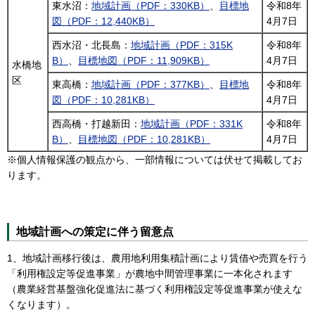
東水沼：
地域計画（PDF：330KB）
、
目標地
令和8年
図（PDF：12,440KB）
4月7日
西水沼・北長島：
地域計画（PDF：315K
令和8年
B）
、
目標地図（PDF：11,909KB）
4月7日
水橋地
区
東高橋：
地域計画（PDF：377KB）
、
目標地
令和8年
図（PDF：10,281KB）
4月7日
西高橋・打越新田：
地域計画（PDF：331K
令和8年
B）
、
目標地図（PDF：10,281KB）
4月7日
※個人情報保護の観点から、一部情報については伏せて掲載してお
ります。
地域計画への策定に伴う留意点
1、地域計画移行後は、農用地利用集積計画により賃借や売買を行う
「利用権設定等促進事業」が農地中間管理事業に一本化されます
（農業経営基盤強化促進法に基づく利用権設定等促進事業が使えな
くなります）。