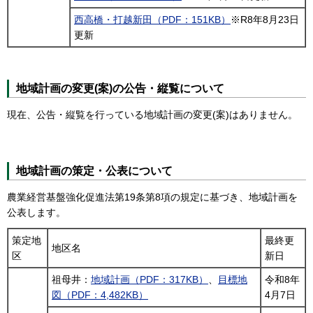
西高橋・打越新田（PDF：151KB）
※R8年8月23日
更新
地域計画の変更(案)の公告・縦覧について
現在、公告・縦覧を行っている地域計画の変更(案)はありません。
地域計画の策定・公表について
農業経営基盤強化促進法第19条第8項の規定に基づき、地域計画を
公表します。
策定地
最終更
地区名
区
新日
祖母井：
地域計画（PDF：317KB）
、
目標地
令和8年
図（PDF：4,482KB）
4月7日