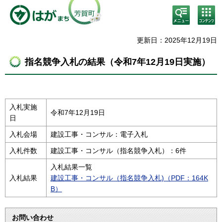
検
コン
索・
テン
共通
ツメ
メニ
ニュ
更新日：2025年12月19日
ュー
ー
指名競争入札の結果（令和7年12月19日実施）
入札実施
令和7年12月19日
日
入札会場
建設工事・コンサル：電子入札
入札件数
建設工事・コンサル（指名競争入札）：6件
入札結果一覧
入札結果
建設工事・コンサル（指名競争入札)（PDF：164K
B）
お問い合わせ