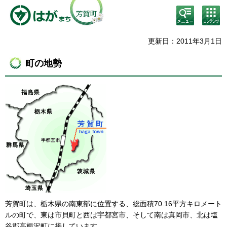
検
コン
索・
テン
共通
ツメ
メニ
ニュ
更新日：2011年3月1日
ュー
ー
町の地勢
芳賀町は、栃木県の南東部に位置する、総面積70.16平方キロメート
ルの町で、東は市貝町と西は宇都宮市、そして南は真岡市、北は塩
谷郡高根沢町に接しています。