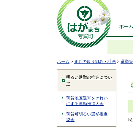
ホー
ホーム
>
まちの取り組み・計画
>
選挙管
明るい選挙の推進につい
て
芳賀地区選挙をきれい
にする運動推進大会
芳賀町明るい選挙推進
民
協会