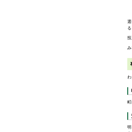
選
る
投
み
わ
町
明