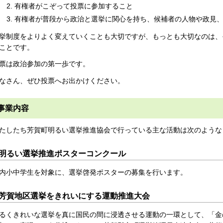
有権者がこぞって投票に参加すること
有権者が普段から政治と選挙に関心を持ち、候補者の人物や政見
挙制度をよりよく変えていくことも大切ですが、もっとも大切なのは、
ことです。
票は政治参加の第一歩です。
なさん、ぜひ投票へお出かけください。
事業内容
たしたち芳賀町明るい選挙推進協会で行っている主な活動は次のような
明るい選挙推進ポスターコンクール
内小中学生を対象に、選挙啓発ポスターの募集を行います。
芳賀地区選挙をきれいにする運動推進大会
るくきれいな選挙を真に国民の間に浸透させる運動の一環として、「金