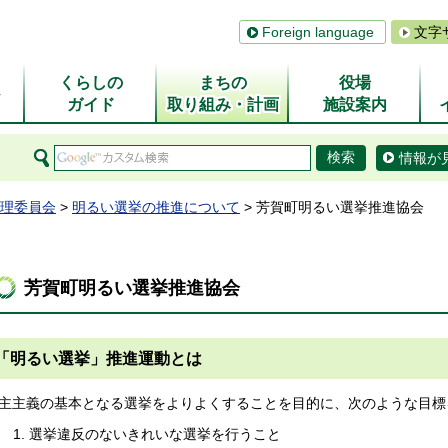
Foreign language
文字
くらしの
まちの
役場
ム
ガイド
取り組み・計画
施設案内
情報が
理委員会
>
明るい選挙の推進について
> 芳賀町明るい選挙推進協会
芳賀町明るい選挙推進協会
「明るい選挙」推進運動とは
主主義の基本となる選挙をよりよくすることを目的に、次のような目標
選挙違反のないきれいな選挙を行うこと