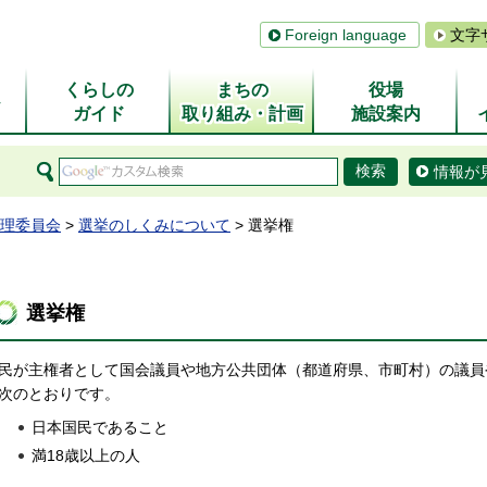
Foreign language
文字
くらしの
まちの
役場
ム
ガイド
取り組み・計画
施設案内
情報が
理委員会
>
選挙のしくみについて
> 選挙権
選挙権
民が主権者として国会議員や地方公共団体（都道府県、市町村）の議員
次のとおりです。
日本国民であること
満18歳以上の人