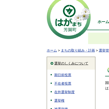
ホー
ホーム
>
まちの取り組み・計画
>
選挙管
選挙のしくみについて
期日前投票
国
不在者投票
は
在外選挙制度
選挙権