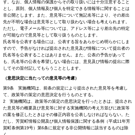
す。なお、個人情報の保護からその取り扱いには十分注意すること
とし、原則、個人情報及び個人を特定できる情報等に関することは
非公開とします。また、意見等について無記名等により、その差出
先が不明な場合は意見等として取り扱わない場合も考えられます。
ただし、電子メール等については、アドレス等により差出先の特定
が可能なので意見等として取り扱うものとします。
氏名等を公表する場合には、公表する旨をあらかじめ明らかにしま
すので、予告がなければ提出された意見及び情報について提出者の
氏名等を公表することはありません。また、公表の予告があって
も、氏名等の公表を希望しない場合には、意見及び情報の提出に際
してその旨付記してもらうこととします。
（意思決定に当たっての意見等の考慮）
第9条
実施機関は、前条の規定により提出された意見等を考慮し
て、政策等の策定の意思決定を行うものとする。
2
実施機関は、政策等の策定の意思決定を行ったときは、提出され
た意見等の概要及び意見等に対する実施機関の考え方並びに政策等
の案を修正したときはその修正内容を公表しなければならない。た
だし、芳賀町情報公開及び個人情報保護に関する条例（平成11年芳
賀町条例第19号）第6条に規定する非公開情報に該当するものは除
く。