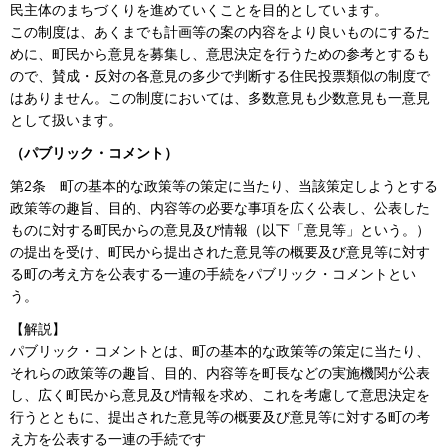
民主体のまちづくりを進めていくことを目的としています。
この制度は、あくまでも計画等の案の内容をより良いものにするた
めに、町民から意見を募集し、意思決定を行うための参考とするも
ので、賛成・反対の各意見の多少で判断する住民投票類似の制度で
はありません。この制度においては、多数意見も少数意見も一意見
として扱います。
（パブリック・コメント）
第2条
町の基本的な政策等の策定に当たり、当該策定しようとする
政策等の趣旨、目的、内容等の必要な事項を広く公表し、公表した
ものに対する町民からの意見及び情報（以下「意見等」という。）
の提出を受け、町民から提出された意見等の概要及び意見等に対す
る町の考え方を公表する一連の手続をパブリック・コメントとい
う。
【解説】
パブリック・コメントとは、町の基本的な政策等の策定に当たり、
それらの政策等の趣旨、目的、内容等を町長などの実施機関が公表
し、広く町民から意見及び情報を求め、これを考慮して意思決定を
行うとともに、提出された意見等の概要及び意見等に対する町の考
え方を公表する一連の手続です