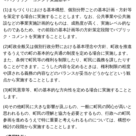
(1)まちづくりにおける基本構想、個別分野ごとの基本計画・方針等
を策定する場合に実施することとします。なお、公共事業や公共施
設などの事業実施計画的なものは、成熟度が高く、実施レベル的な
ものであるため、その前段の基本計画等の方針策定段階でパブリッ
ク・コメントを実施することとします。
(2)町政全般又は個別行政分野における基本理念や方針、町政を推進
するうえでの町の基本的な共通の制度を定める場合に実施します。
また、条例で町民等の権利を制限したり、町民に義務を課したりす
ることができます。こうした内容を定めるときは、権利制限の程度
や課される義務の内容などのバランスが妥当かどうかなどという観
点から実施することとします。
(3)町民憲章等、町の基本的な方向性を定める場合に実施することと
します。
(4)その他町民に大きな影響が及ぶもの、一般に町民の関心が高いと
思われるもの、町民の理解と協力を必要とするもの、行政への町民
参画を進めるうえで特に重要と考えられるものについては、構想や
検討の段階から実施することとします。