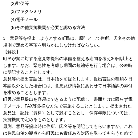
(2)郵便等
(3)ファクシミリ
(4)電子メール
(5)その他実施機関が必要と認める方法
3
意見等を提出しようとする町民は、原則として住所、氏名その他
規則で定める事項を明らかにしなければならない。
【解説】
町民が案に対する意見等提出の準備を整える期間を考え30日以上と
します。なお、緊急性を考慮し期間の短縮等を行う場合は、公表時
に明記することとします。
意見等の提出言語は、日本語を前提とします。提出言語の種類を日
本語以外とした場合には、意見及び情報にあわせて日本語訳の添付
を求めることとします。
町民が意見提出を容易にできるように配慮し、書面だけに限らず電
子メール、FAX等多様な方法で実施することとします。提出された
意見は、記録（資料）として残すこととし、保存年限については、
実施機関で定めるものとします。
原則、意見等提出時に住所、氏名等を明記してもらいますが、これ
は住民自治の観点から町民にも責任ある対応を取ってもらうためで