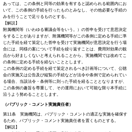
あっては、この条例と同等の効果を有すると認められる範囲内にお
いて、この条例の手続を行ったものとみなし、その他必要な手続の
みを行うことで足りるものとする。
【解説】
附属機関等（いわゆる審議会等をいう。）の答申を受けて意思決定
をすることがありますが、附属機関等がこの条例に定める手続に準
じた手続を経て策定した答申を受けて実施機関が意思決定を行う場
合には、同様の案について手続を繰り返すことは、費用対効果の観
点から好ましくないと考えられることから、実施機関では改めてこ
の条例に定める手続を経ないこととします。
この条例の定める手続を経て策定されるべき計画等について、公聴
会の実施又は公告及び縦覧の手続などが法令や条例で定められてい
る場合、当該法令・条例等に則った手続を経ることとなりますが、
この条例の趣旨を尊重して、その運用において可能な限り本手続に
沿うよう努めることとします。
（パブリック・コメント実施責任者）
第11条
実施機関は、パブリック・コメントの適正な実施を確保す
るため、パブリック・コメント実施責任者を置くものとする。
【解説】