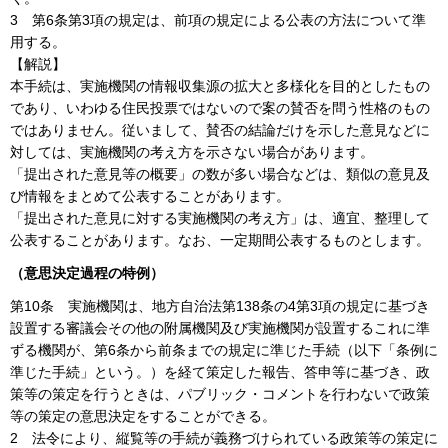
3
第6条第3項の規定は、前項の規定による公表の方法について準
用する。
【解説】
本手続は、実施機関の情報収集源の拡大と多様化を目的としたもの
であり、いわゆる住民投票ではないので案の賛否を問う性格のもの
ではありません。従いまして、賛否の結論だけを示した意見などに
対しては、実施機関の考え方を示さない場合があります。
「提出された意見等の概要」の数が多い場合などは、類似の意見及
び情報をまとめて公表することがあります。
「提出された意見に対する実施機関の考え方」は、適宜、整理して
公表することがあります。なお、一定期間公表するものとします。
（意思決定過程の特例）
第10条
実施機関は、地方自治法第138条の4第3項の規定に基づき
設置する審議会その他の附属機関及び実施機関が設置するこれに準
ずる機関が、第6条から前条までの規定に準じた手続（以下「条例に
準じた手続」という。）を経て策定した報告、答申等に基づき、政
策等の策定を行うときは、パブリック・コメントを行わないで政策
等の策定の意思決定をすることができる。
2
法令により、縦覧等の手続が義務づけられている政策等の策定に