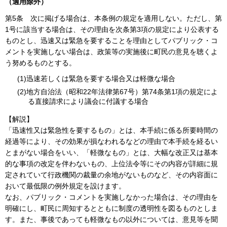
（適用除外）
第5条
次に掲げる場合は、本条例の規定を適用しない。ただし、第
1号に該当する場合は、その理由を次条第3項の規定により公表する
ものとし、迅速又は緊急を要することを理由としてパブリック・コ
メントを実施しない場合は、政策等の実施後に町民の意見を聴くよ
う努めるものとする。
(1)迅速若しくは緊急を要する場合又は軽微な場合
(2)地方自治法（昭和22年法律第67号）第74条第1項の規定によ
る直接請求により議会に付議する場合
【解説】
「迅速性又は緊急性を要するもの」とは、本手続に係る所要時間の
経過等により、その効果が損なわれるなどの理由で本手続を経るい
とまがない場合をいい、「軽微なもの」とは、大幅な改正又は基本
的な事項の改定を伴わないもの、上位法令等にその内容が詳細に規
定されていて行政機関の裁量の余地がないものなど、その内容面に
おいて最低限の例外規定を設けます。
なお、パブリック・コメントを実施しなかった場合は、その理由を
明確にし、町民に周知するとともに制度の透明性を図るものとしま
す。また、事後であっても軽微なもの以外については、意見等を聞