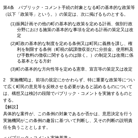
第4条
パブリック・コメント手続の対象となる町の基本的な政策等
（以下「政策等」という。）の策定は、次に掲げるものとする。
(1)振興計画その他の町の基本的な政策を定める計画、個別行政
分野における施策の基本的な事項を定める計画の策定又は改
定
(2)町政の基本的な制度を定める条例又は町民に義務を課し、権
利を制限する条例（町税の賦課徴収並びに分担金、使用料及
び手数料の徴収に関するものは除く。）の制定又は改廃に係
る基本となる方針
(3)町の基本的な方向性等を定める憲章、宣言等の策定又は改定
2
実施機関は、前項の規定にかかわらず、特に重要な政策等につい
て広く町民の意見等を反映させる必要があると認めるものについて
は、構想又は検討の段階でパブリック・コメントを実施するものと
する。
【解説】
具体的な案件が、この条例の対象であるか否かは、意思決定を行う
実施機関がこの条例の趣旨に基づいて判断し、又その判断の説明責
任を負うこととします。
＜パブリック・コメント実施基準＞