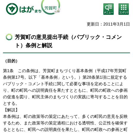
検
コン
索・
テン
共通
ツメ
メニ
ニュ
更新日：2011年3月1日
ュー
ー
芳賀町の意見提出手続（パブリック・コメン
ト）条例と解説
（目的）
第1条
この条例は、芳賀町まちづくり基本条例（平成17年芳賀町
条例第17号。以下「基本条例」という。）第28条第1項に規定する
パブリック・コメント手続に関して必要な事項を定めることによ
り、町の町民への説明責任を果たすとともに、町民の町政への参画
の促進を図り、町民主体のまちづくりの実践に寄与することを目的
とする。
【解説】
本条例は、町の政策等の策定にあたって、多くの町民の意見を反映
するため、また政策等の策定過程における透明性、公正性を確保す
るとともに、町民への説明責任を果たし、町民の町政への参画と町