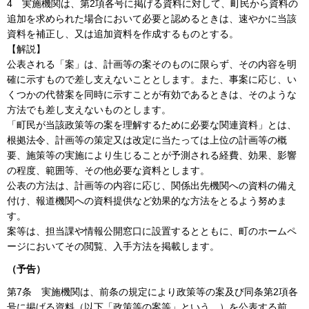
4
実施機関は、第2項各号に掲げる資料に対して、町民から資料の
追加を求められた場合において必要と認めるときは、速やかに当該
資料を補正し、又は追加資料を作成するものとする。
【解説】
公表される「案」は、計画等の案そのものに限らず、その内容を明
確に示すもので差し支えないこととします。また、事案に応じ、い
くつかの代替案を同時に示すことが有効であるときは、そのような
方法でも差し支えないものとします。
「町民が当該政策等の案を理解するために必要な関連資料」とは、
根拠法令、計画等の策定又は改定に当たっては上位の計画等の概
要、施策等の実施により生じることが予測される経費、効果、影響
の程度、範囲等、その他必要な資料とします。
公表の方法は、計画等の内容に応じ、関係出先機関への資料の備え
付け、報道機関への資料提供など効果的な方法をとるよう努めま
す。
案等は、担当課や情報公開窓口に設置するとともに、町のホームペ
ージにおいてその閲覧、入手方法を掲載します。
（予告）
第7条
実施機関は、前条の規定により政策等の案及び同条第2項各
号に掲げる資料（以下「政策等の案等」という。）を公表する前