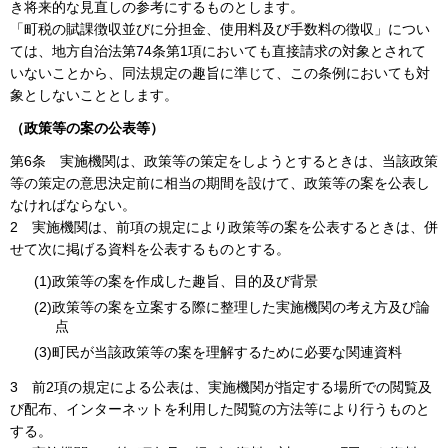
き将来的な見直しの参考にするものとします。
「町税の賦課徴収並びに分担金、使用料及び手数料の徴収」につい
ては、地方自治法第74条第1項においても直接請求の対象とされて
いないことから、同法規定の趣旨に準じて、この条例においても対
象としないこととします。
（政策等の案の公表等）
第6条
実施機関は、政策等の策定をしようとするときは、当該政策
等の策定の意思決定前に相当の期間を設けて、政策等の案を公表し
なければならない。
2
実施機関は、前項の規定により政策等の案を公表するときは、併
せて次に掲げる資料を公表するものとする。
(1)政策等の案を作成した趣旨、目的及び背景
(2)政策等の案を立案する際に整理した実施機関の考え方及び論
点
(3)町民が当該政策等の案を理解するために必要な関連資料
3
前2項の規定による公表は、実施機関が指定する場所での閲覧及
び配布、インターネットを利用した閲覧の方法等により行うものと
する。