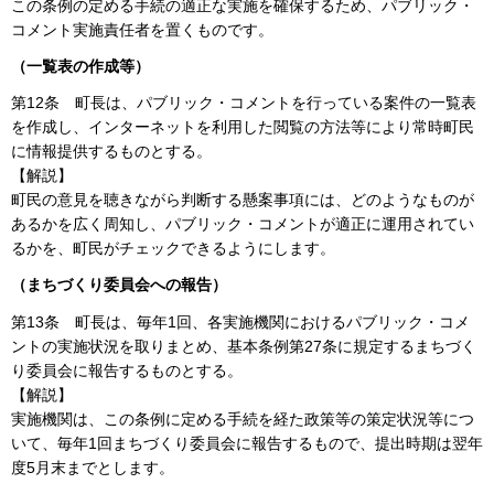
この条例の定める手続の適正な実施を確保するため、パブリック・
コメント実施責任者を置くものです。
（一覧表の作成等）
第12条
町長は、パブリック・コメントを行っている案件の一覧表
を作成し、インターネットを利用した閲覧の方法等により常時町民
に情報提供するものとする。
【解説】
町民の意見を聴きながら判断する懸案事項には、どのようなものが
あるかを広く周知し、パブリック・コメントが適正に運用されてい
るかを、町民がチェックできるようにします。
（まちづくり委員会への報告）
第13条
町長は、毎年1回、各実施機関におけるパブリック・コメ
ントの実施状況を取りまとめ、基本条例第27条に規定するまちづく
り委員会に報告するものとする。
【解説】
実施機関は、この条例に定める手続を経た政策等の策定状況等につ
いて、毎年1回まちづくり委員会に報告するもので、提出時期は翌年
度5月末までとします。