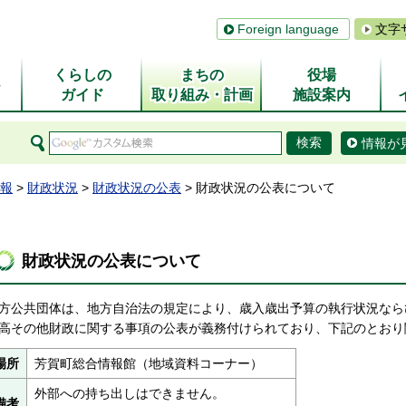
Foreign language
文字
くらしの
まちの
役場
ム
ガイド
取り組み・計画
施設案内
情報が
報
>
財政状況
>
財政状況の公表
> 財政状況の公表について
財政状況の公表について
方公共団体は、地方自治法の規定により、歳入歳出予算の執行状況なら
高その他財政に関する事項の公表が義務付けられており、下記のとおり
場所
芳賀町総合情報館（地域資料コーナー）
外部への持ち出しはできません。
備考