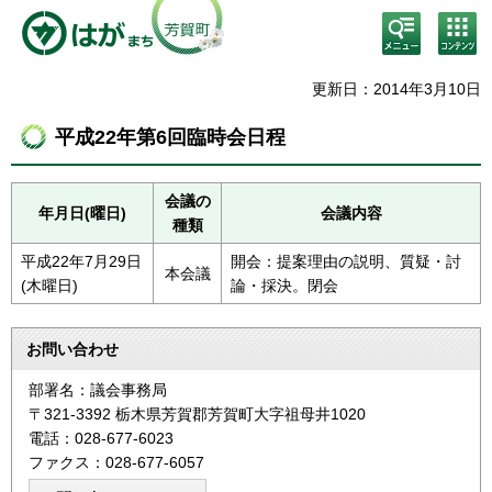
検
コン
索・
テン
共通
ツメ
メニ
ニュ
更新日：2014年3月10日
ュー
ー
平成22年第6回臨時会日程
会議の
年月日(曜日)
会議内容
種類
平成22年7月29日
開会：提案理由の説明、質疑・討
本会議
(木曜日)
論・採決。閉会
お問い合わせ
部署名：議会事務局
〒321-3392 栃木県芳賀郡芳賀町大字祖母井1020
電話：028-677-6023
ファクス：028-677-6057