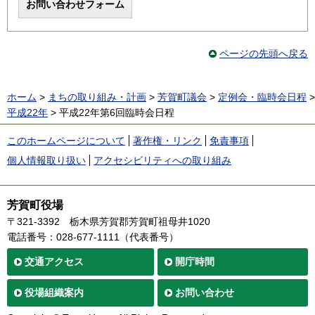
ページの先頭へ戻る
ホーム
>
まちの取り組み・計画
>
芳賀町議会
>
定例会・臨時会日程
>
平成22年
> 平成22年第6回臨時会日程
このホームページについて
著作権・リンク
免責事項
個人情報取り扱い
アクセシビリティへの取り組み
芳賀町役場
〒321-3392
栃木県芳賀郡芳賀町祖母井1020
電話番号：028-677-1111（代表番号）
交通
アクセス
開庁時間
役場
組織案内
お問い合わせ