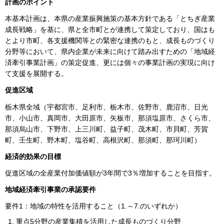
計画のポイント
本基本計画は、本県の産業振興施策の基本方針である「とちぎ産業
成長戦略」を基に、県と全市町とが連携して策定しており、国はも
とより市町、各支援機関等との緊密な連携のもと、成長ものづくり
分野等において、県内企業が未来に向けて踏み出すための「地域経
済牽引事業計画」の策定促進、更には個々の事業計画の実現に向け
て支援を展開する。
促進区域
栃木県全域（宇都宮市、足利市、栃木市、佐野市、鹿沼市、日光
市、小山市、真岡市、大田原市、矢板市、那須塩原市、さくら市、
那須烏山市、下野市、上三川町、益子町、茂木町、市貝町、芳賀
町、壬生町、野木町、塩谷町、高根沢町、那須町、那珂川町）
経済的効果の目標
促進区域の全産業付加価値額が3年間で3％増加することを目指す。
地域経済牽引事業の承認要件
要件1：地域の特性を活用すること（1.～7.のいずれか）
重点5分野の産業集積を活用した成長ものづくり分野