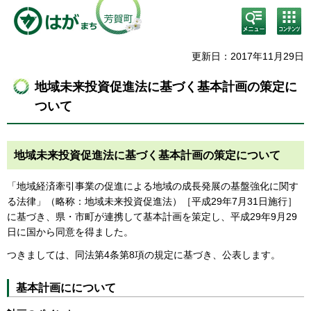
検
コン
索・
テン
共通
ツメ
メニ
ニュ
更新日：2017年11月29日
ュー
ー
地域未来投資促進法に基づく基本計画の策定に
ついて
地域未来投資促進法に基づく基本計画の策定について
「地域経済牽引事業の促進による地域の成長発展の基盤強化に関す
る法律」（略称：地域未来投資促進法）［平成29年7月31日施行］
に基づき、県・市町が連携して基本計画を策定し、平成29年9月29
日に国から同意を得ました。
つきましては、同法第4条第8項の規定に基づき、公表します。
基本計画にについて