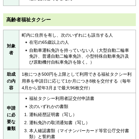
高齢者福祉タクシー
町内に住所を有し、次のいずれにも該当する人
在宅の65歳以上の人
対象
自動車運転免許を持っていない人（大型自動二輪車
者
免許、普通自動二輪車免許、小型特殊自動車免許及
び原動機付自転車免許を除く。）
助成
1枚につき500円を上限として利用できる福祉タクシー利
の内
用券を申請日に応じて1か月につき8枚を交付する（毎年
容
4月から翌年3月まで最大96枚交付）
福祉タクシー利用者証交付申請書
次のいずれかの書類
申請
運転経歴証明書（写し）
に必
要な
運転免許の取消通知書（写し）
書類
本人確認書類（マイナンバーカード等官公庁交付書
類）と誓約書