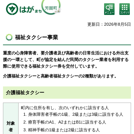
検
コン
索・
テン
共通
ツメ
メニ
ニュ
更新日：2026年8月5日
ュー
ー
福祉タクシー事業
重度の心身障害者、要介護者及び高齢者の日常生活における外出支
援の一環として、町が協定を結んだ民間のタクシー業者を利用する
際に使用できる福祉タクシー券を交付しています。
介護福祉タクシーと高齢者福祉タクシーの2種類があります。
介護福祉タクシー
町内に住所を有し、次のいずれかに該当する人
身体障害者手帳の1級、2級または3級に該当する人
療育手帳のA1、A2またはB1に該当する人
対象
者
精神手帳の1級または2級に該当する人