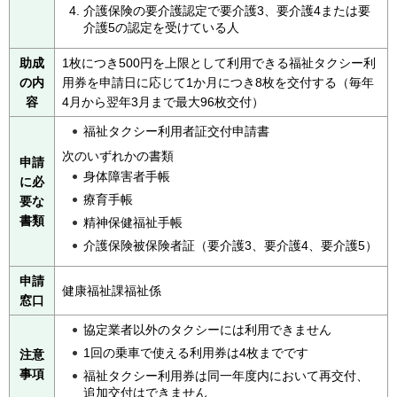
介護保険の要介護認定で要介護3、要介護4または要
介護5の認定を受けている人
助成
1枚につき500円を上限として利用できる福祉タクシー利
の内
用券を申請日に応じて1か月につき8枚を交付する（毎年
容
4月から翌年3月まで最大96枚交付）
福祉タクシー利用者証交付申請書
次のいずれかの書類
申請
身体障害者手帳
に必
療育手帳
要な
書類
精神保健福祉手帳
介護保険被保険者証（要介護3、要介護4、要介護5）
申請
健康福祉課福祉係
窓口
協定業者以外のタクシーには利用できません
1回の乗車で使える利用券は4枚までです
注意
事項
福祉タクシー利用券は同一年度内において再交付、
追加交付はできません