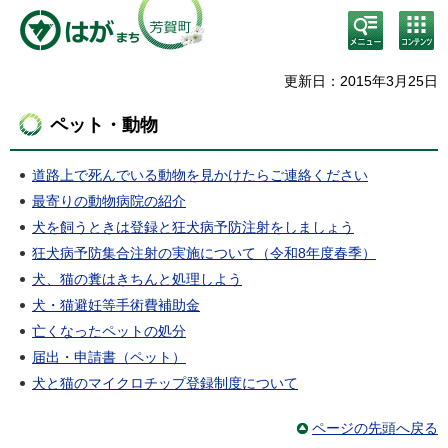
検
コン
索・
テン
共通
ツメ
メニ
ニュ
更新日：2015年3月25日
ュー
ー
ペット・動物
道路上で死んでいる動物を見かけたらご連絡ください
最寄りの動物病院の紹介
犬を飼うときは登録と狂犬病予防注射をしましょう
狂犬病予防集合注射の実施について（令和8年度春季）
犬、猫の糞はきちんと処理しよう
犬・猫避妊等手術費補助金
亡くなったペットの処分
届出・申請書（ペット）
犬と猫のマイクロチップ登録制度について
ページの先頭へ戻る