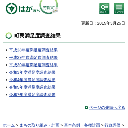
検
コン
索・
テン
共通
ツメ
メニ
ニュ
更新日：2015年3月25日
ュー
ー
町民満足度調査結果
平成28年度満足度調査結果
平成29年度満足度調査結果
平成30年度満足度調査結果
令和3年度満足度調査結果
令和4年度満足度調査結果
令和5年度満足度調査結果
令和7年度満足度調査結果
ページの先頭へ戻る
ホーム
>
まちの取り組み・計画
>
基本条例・各種計画
>
行政評価
>