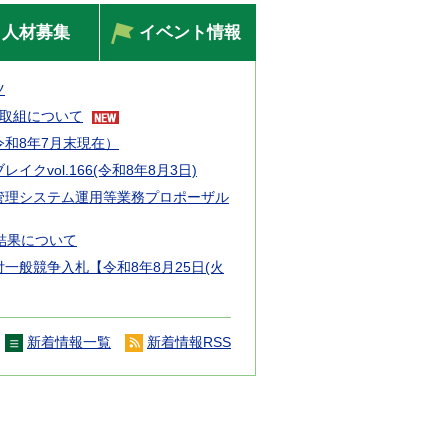
人材募集
イベント情報
ツ
の取組について
和8年7月末現在）
イクvol.166(令和8年8月3日)
管理システム運用等業務プロポーザル
結果について
一般競争入札【令和8年8月25日(火
新着情報一覧
新着情報RSS