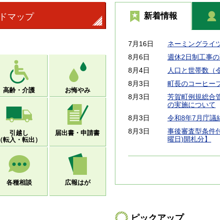
新着情報
ドマップ
7月16日
ネーミングライ
8月6日
週休2日制工事
8月4日
人口と世帯数（令
8月3日
町長のコーヒーブレ
高齢・介護
お悔やみ
8月3日
芳賀町例規総合
の実施について
8月3日
令和8年7月庁議
8月3日
事後審査型条件付
引越し
届出書・申請書
曜日)開札分】
（転入・転出）
各種相談
広報はが
ピックアップ