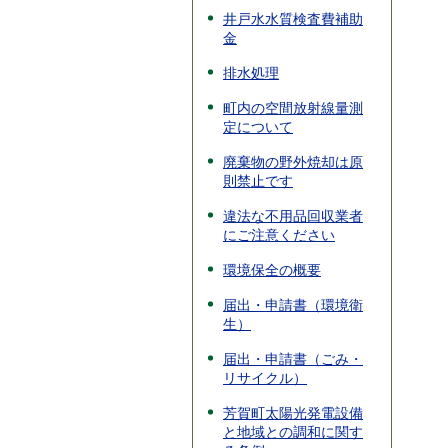
井戸水水質検査費補助
金
排水処理
町内の空間放射線量測
定について
廃棄物の野外焼却は原
則禁止です
違法な不用品回収業者
にご注意ください
環境保全の概要
届出・申請書（環境衛
生）
届出・申請書（ごみ・
リサイクル）
芳賀町太陽光発電設備
と地域との調和に関す