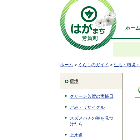
ホー
ホーム
>
くらしのガイド
>
生活・環境・
環境
クリーン芳賀の実施日
ごみ・リサイクル
スズメバチの巣を見つ
けたら
上水道