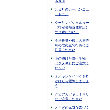
る条例
芳賀町のカーボンニュ
ートラル
クーリングシェルター
（指定暑熱避難施設）
の指定について
不法投棄や残土の無許
可の埋め立て行為にご
注意ください
毛の抜けた野生生物
（タヌキ）にご注意く
ださい
オオキンケイギクを見
かけたら駆除しましょ
う
クビアカツヤカミキリ
にご注意ください
とちぎの元気な森づく