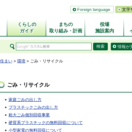
Foreign language
文字
くらしの
まちの
役場
ム
ガイド
取り組み・計画
施設案内
情報が
住まい
>
環境
> ごみ・リサイクル
ごみ・リサイクル
家庭ごみの出し方
プラスチックごみの出し方
粗大ごみ個別回収事業
硬質系プラスチックの無料回収について
小型家電の無料回収について