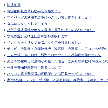
助成制度
資源物回収団体補助事業を始めよう
マイバッグの利用で環境にやさしい買い物をしましょう
食品ロスをなくしましょう
小型充電式電池やボタン電池、電子たばこの処分について
水銀体温計及び血圧計を無料回収します
インクカートリッジ回収ボックスを設置しました
テレビ、洗濯機・衣類乾燥機、冷蔵庫・冷凍庫、エアコンの処分
ごみの排出時における新型コロナウイルス感染症対策について
火災等で被災し廃棄物が発生した場合、ごみ処理手数料が減免に
一般廃棄物処理業許可業者について
パソコン等小型家電の宅配便による回収サービスについて
家電4品目（テレビ、洗濯機・衣類乾燥機、冷蔵庫・冷凍庫、エア