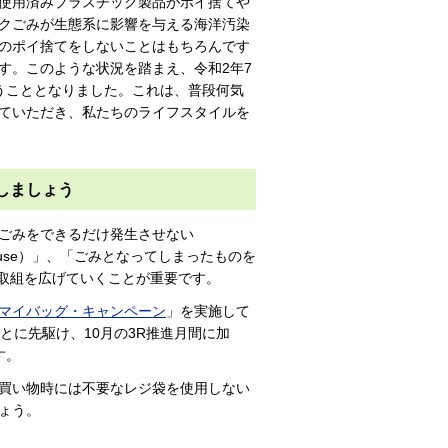
使用済みプラスチック製品がポイ捨てや
クごみが生態系に影響を与える海洋汚染
のポイ捨てをしないことはもちろんです
す。このような状況を踏まえ、令和2年7
うこととなりました。これは、普段何気
ていただき、私たちのライフスタイルを
しましょう
ごみをできるだけ発生させない
use）」、「ごみとなってしまったものを
」の取組を広げていくことが重要です。
マイバッグ・キャンペーン
」を実施して
とに先駆け、10月の3R推進月間に加
す。
買い物時には不要なレジ袋を使用しない
ょう。