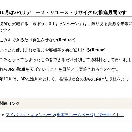
10月は3R(リデュース・リユース・リサイクル)推進月間です
境省が実施する「選ぼう！3Rキャンペーン」は、限りある資源を未来
できる
ごみをできるだけ発生させない(
Reduce
)
いったん使用された製品や容器等を再び使用する(
Reuse
)
ごみとなってしまったものをできるだけ分別して原材料として再生利用
れら3Rの取組を広げていくことを目的とし実施されるものです。
年10月は、3R推進月間として、循環型社会の形成に向けた取組をより
関連リンク
マイバッグ・キャンペーン(栃木県ホームページ)（外部サイト）