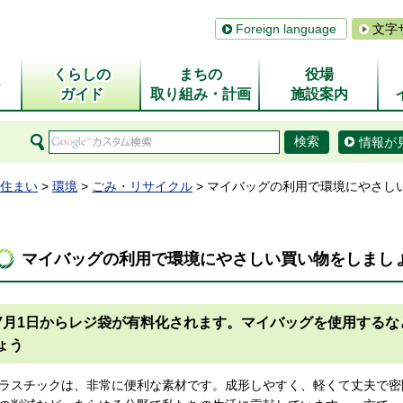
Foreign language
文字
くらしの
まちの
役場
ム
ガイド
取り組み・計画
施設案内
情報が
住まい
>
環境
>
ごみ・リサイクル
> マイバッグの利用で環境にやさし
マイバッグの利用で環境にやさしい買い物をしまし
7月1日からレジ袋が有料化されます。マイバッグを使用する
ょう
ラスチックは、非常に便利な素材です。成形しやすく、軽くて丈夫で密