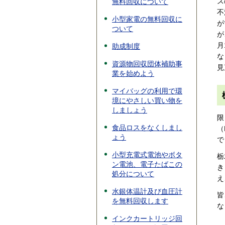
ス
無料回収について
不
小型家電の無料回収に
が
ついて
が
月
助成制度
な
資源物回収団体補助事
見
業を始めよう
マイバッグの利用で環
境にやさしい買い物を
しましょう
限
食品ロスをなくしまし
（
ょう
で
小型充電式電池やボタ
栃
ン電池、電子たばこの
き
処分について
え
水銀体温計及び血圧計
皆
を無料回収します
な
インクカートリッジ回