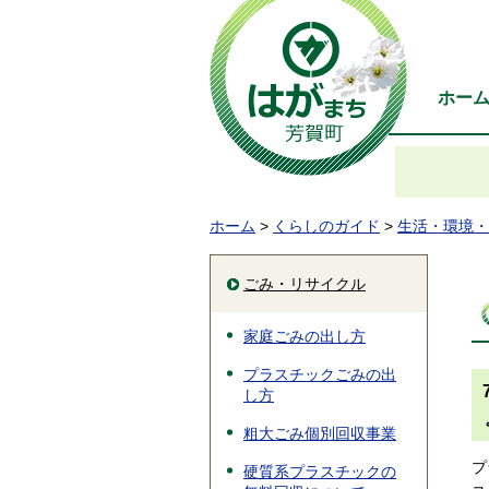
ホー
ホーム
>
くらしのガイド
>
生活・環境・
ごみ・リサイクル
家庭ごみの出し方
プラスチックごみの出
し方
粗大ごみ個別回収事業
プ
硬質系プラスチックの