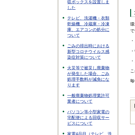
収ボックスを設置しま
した
テレビ、洗濯機・衣類
乾燥機、冷蔵庫・冷凍
環
庫、エアコンの処分に
で
ついて
・
ごみの排出時における
・
新型コロナウイルス感
染症対策について
・
火災等で被災し廃棄物
こ
が発生した場合、ごみ
処理手数料が減免にな
毎
ります
一般廃棄物処理業許可
業者について
パソコン等小型家電の
宅配便による回収サー
ビスについて
家電4品目（テレビ、洗