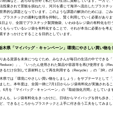
の削減など、あらゆる分野で私たちの生活に貢献しています。一方で、
法投棄されて景観を損ねたり、河川を通じて海洋へ流出したプラスチッ
世界的な課題となっています。このような課題の解決のためには、ごみ
、プラスチックの過剰な使用を抑制し、賢く利用していく必要がありま
1日より、全国でプラスチック製買物袋、いわゆるレジ袋の有料化を行
くもらっているレジ袋を有料化することで、それが本当に必要かを考え
直すきっかけとすることを目的としています。
栃木県「マイバッグ・キャンペーン」環境にやさしい買い物を
りある資源を未来につなぐため、みなさんが毎日の生活の中でできる「
Reduce）」、「いったん使用された製品や容器等を再び使用する（Re
きるだけ分別して原材料として再生利用する（Recycle）」の「3R
木県では「環境にやさしい買い物をしましょう」をサブテーマとして「
ました。本年度は、全国一律に7月1日からレジ袋有料化が実施されるこ
、6月を「マイバッグ・キャンペーン」の『取組強化月間』としていま
さんも、レジ袋有料化をきっかけに、日頃からマイバッグを持ち歩き、
ど、できるところからプラスチックと上手に付き合う工夫をしてみまし