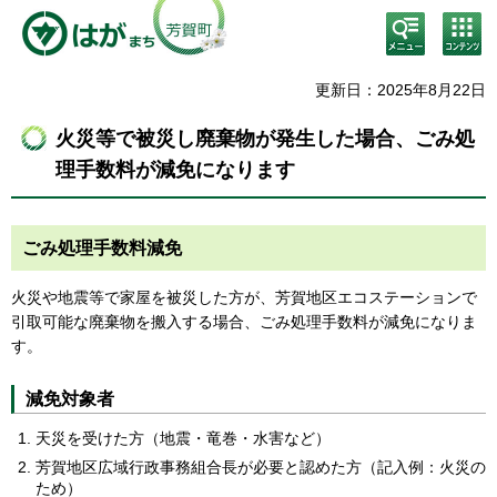
検
コン
索・
テン
共通
ツメ
メニ
ニュ
更新日：2025年8月22日
ュー
ー
火災等で被災し廃棄物が発生した場合、ごみ処
理手数料が減免になります
ごみ処理手数料減免
火災や地震等で家屋を被災した方が、芳賀地区エコステーションで
引取可能な廃棄物を搬入する場合、ごみ処理手数料が減免になりま
す。
減免対象者
天災を受けた方（地震・竜巻・水害など）
芳賀地区広域行政事務組合長が必要と認めた方（記入例：火災の
ため）