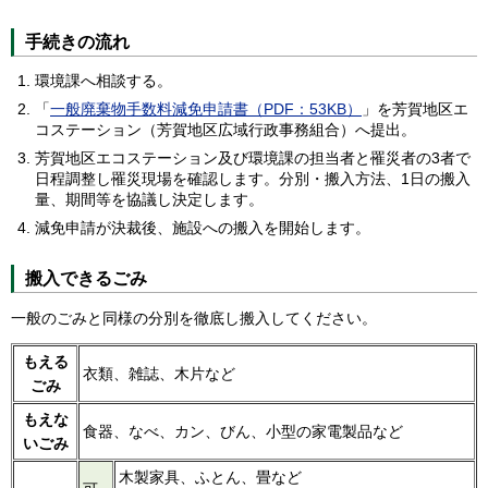
手続きの流れ
環境課へ相談する。
「
一般廃棄物手数料減免申請書（PDF：53KB）
」を芳賀地区エ
コステーション（芳賀地区広域行政事務組合）へ提出。
芳賀地区エコステーション及び環境課の担当者と罹災者の3者で
日程調整し罹災現場を確認します。分別・搬入方法、1日の搬入
量、期間等を協議し決定します。
減免申請が決裁後、施設への搬入を開始します。
搬入できるごみ
一般のごみと同様の分別を徹底し搬入してください。
もえる
衣類、雑誌、木片など
ごみ
もえな
食器、なべ、カン、びん、小型の家電製品など
いごみ
木製家具、ふとん、畳など