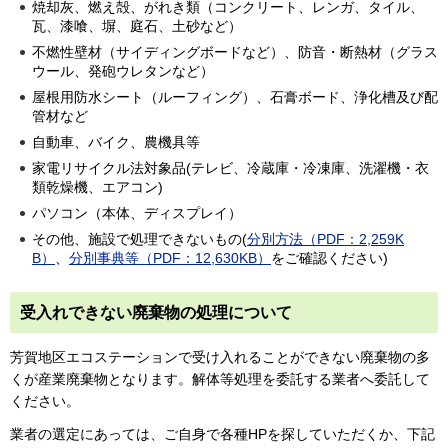
焼却灰、燃え殻、がれき類（コンクリート、レンガ、タイル、
瓦、漆喰、塀、庭石、土砂など）
不燃性壁材（サイディングボードなど）、防音・断熱材（グラス
ウール、発砲ウレタンなど）
屋根用防水シート（ルーフィング）、石膏ボード、浄化槽及び配
管材など
自動車、バイク、農機具等
家電リサイクル法対象品(テレビ、冷蔵庫・冷凍庫、洗濯機・衣
類乾燥機、エアコン)
パソコン（本体、ディスプレイ）
その他、施設で処理できないもの(
分別方法（PDF：2,259K
B）
、
分別事典等（PDF：12,630KB）
をご確認ください)
受入れできない廃棄物の処理について
芳賀地区エコステーションで受け入れることができない廃棄物の多
くが産業廃棄物となります。解体等処理を委託する業者へ委託して
ください。
業者の選定にあっては、ご自身で各種HPを探していただくか、下記