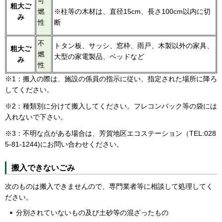
可
粗大ご
燃
※柱等の木材は、直径15cm、長さ100cm以内に切
み
性
断
不
トタン板、サッシ、窓枠、雨戸、木製以外の家具、
粗大ご
燃
大型の家電製品、ベッドなど
み
性
※1：搬入の際は、施設の係員の指示に従い、指定された場所に降ろ
してください。
※2：種類別に分けて搬入してください。フレコンバック等の袋には
入れないで下さい。
※3：不明な点がある場合は、芳賀地区エコステーション（TEL:028
5-81-1244)にお問い合わせください。
搬入できないごみ
次のものは搬入できませんので、専門業者等に相談して処理してく
ださい。
分別されていないもの及び土砂等の混ざったもの