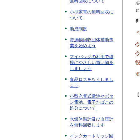
無料回収について
※
せ
小型家電の無料回収に
ついて
ま
助成制度
資源物回収団体補助事
令
業を始めよう
令
マイバッグの利用で環
境にやさしい買い物を
しましょう
※
食品ロスをなくしまし
ょう
【
小型充電式電池やボタ
ン電池、電子たばこの
処分について
水銀体温計及び血圧計
を無料回収します
インクカートリッジ回