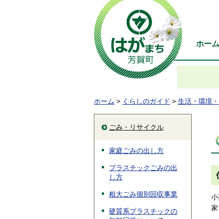
ホー
ホーム
>
くらしのガイド
>
生活・環境・
ごみ・リサイクル
家庭ごみの出し方
プラスチックごみの出
し方
粗大ごみ個別回収事業
小
家
硬質系プラスチックの