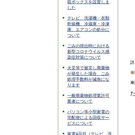
収ボックスを設置しま
した
テレビ、洗濯機・衣類
乾燥機、冷蔵庫・冷凍
庫、エアコンの処分に
ついて
ごみの排出時における
新型コロナウイルス感
染症対策について
詳
火災等で被災し廃棄物
※
が発生した場合、ごみ
処理手数料が減免にな
※
ります
一般廃棄物処理業許可
業者について
パソコン等小型家電の
宅配便による回収サー
ビスについて
家電4品目（テレビ、洗