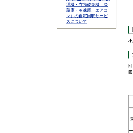
濯機・衣類乾燥機、冷
蔵庫・冷凍庫、エアコ
ン）の自宅回収サービ
スについて
小
回
回