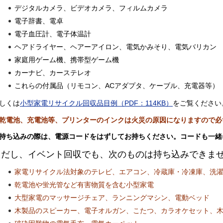
デジタルカメラ、ビデオカメラ、フィルムカメラ
電子辞書、電卓
電子血圧計、電子体温計
ヘアドライヤー、ヘアーアイロン、電気かみそり、電気バリカン
家庭用ゲーム機、携帯型ゲーム機
カーナビ、カーステレオ
これらの付属品（リモコン、ACアダプタ、ケーブル、充電器等）
しくは
小型家電リサイクル回収品目例（PDF：114KB）
をご覧ください
乾電池、充電池等、プリンターのインクは火災の原因になりますので必
持ち込みの際は、電源コードをはずしてお持ちください。コードも一緒
ただし、イベント回収でも、次のものは持ち込みできま
家電リサイクル法対象のテレビ、エアコン、冷蔵庫・冷凍庫、洗
乾電池や蛍光管など有害物質を含む小型家電
大型家電のマッサージチェア、ランニングマシン、電動ベッド
木製品のスピーカー、電子オルガン、こたつ、カラオケセット、