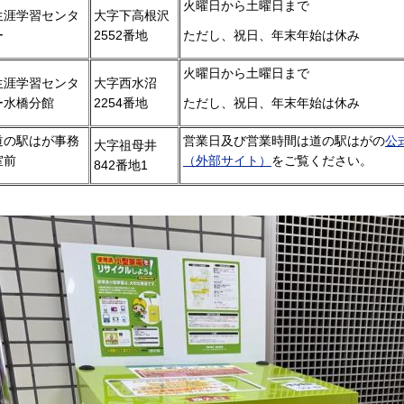
火曜日から土曜日まで
生涯学習センタ
大字下高根沢
ー
2552番地
ただし、祝日、年末年始は休み
火曜日から土曜日まで
生涯学習センタ
大字西水沼
ー水橋分館
2254番地
ただし、祝日、年末年始は休み
道の駅はが事務
営業日及び営業時間は道の駅はがの
公
大字祖母井
室前
（外部サイト）
をご覧ください。
842番地1