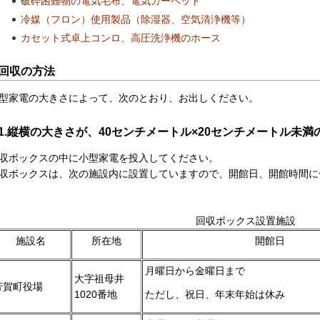
破砕困難物の電気毛布、電気カーペット
冷媒（フロン）使用製品（除湿器、空気清浄機等）
カセット式卓上コンロ、高圧洗浄機のホース
回収の方法
型家電の大きさによって、次のとおり、お出しください。
1.縦横の大きさが、40センチメートル×20センチメートル未満
収ボックスの中に小型家電を投入してください。
収ボックスは、次の施設内に設置していますので、開館日、開館時間に
回収ボックス設置施設
施設名
所在地
開館日
月曜日から金曜日まで
大字祖母井
芳賀町役場
1020番地
ただし、祝日、年末年始は休み