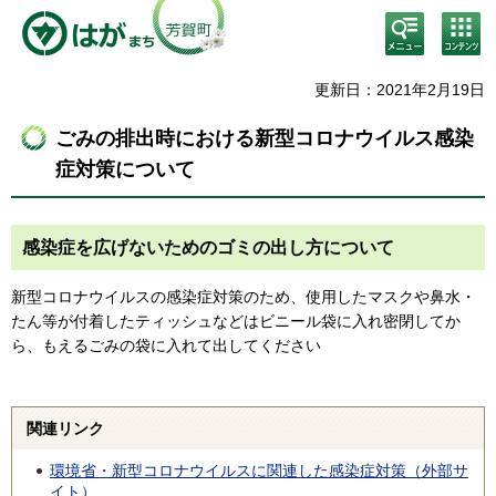
検
コン
索・
テン
共通
ツメ
メニ
ニュ
更新日：2021年2月19日
ュー
ー
ごみの排出時における新型コロナウイルス感染
症対策について
感染症を広げないためのゴミの出し方について
新型コロナウイルスの感染症対策のため、使用したマスクや鼻水・
たん等が付着したティッシュなどはビニール袋に入れ密閉してか
ら、もえるごみの袋に入れて出してください
関連リンク
環境省・新型コロナウイルスに関連した感染症対策（外部サ
イト）