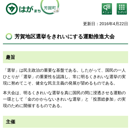
検
コン
索・
テン
共通
ツメ
メニ
ニュ
更新日：2016年4月22日
ュー
ー
芳賀地区選挙をきれいにする運動推進大会
趣旨
「選挙」は民主政治の重要な基盤である。したがって、国民の一人
ひとりが「選挙」の重要性を認識し、常に明るくきれいな選挙の実
現に努めてこそ、健全な民主主義の発展が望めるものである。
本大会は、明るくきれいな選挙を真に国民の間に浸透させる運動の
一環として「金のかからないきれいな選挙」と「投票総参加」の実
現のために開催するものである。
主催