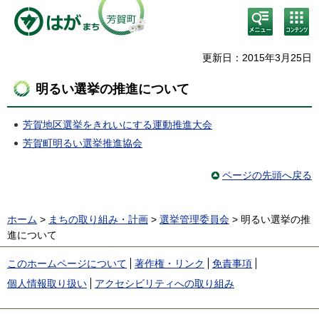
検
コン
索・
テン
共通
ツメ
メニ
ニュ
更新日：2015年3月25日
ュー
ー
明るい選挙の推進について
芳賀地区選挙をきれいにする運動推進大会
芳賀町明るい選挙推進協会
ページの先頭へ戻る
ホーム
>
まちの取り組み・計画
>
選挙管理委員会
> 明るい選挙の推
進について
このホームページについて
著作権・リンク
免責事項
個人情報取り扱い
アクセシビリティへの取り組み