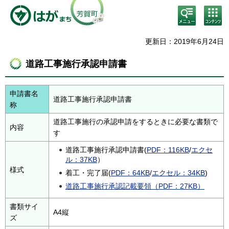
検
コン
索・
テン
共通
ツメ
メニ
ニュ
更新日：2019年6月24日
ュー
ー
道路工事施行承認申請書
申請書名
道路工事施行承認申請書
称
道路工事施行の承認申請をするときに必要な書類で
内容
す
道路工事施行承認申請書(
PDF：116KB
/
エクセ
ル：37KB
）
様式
着工・完了届(
PDF：64KB
/
エクセル：34KB
)
道路工事施行承認記載要領（PDF：27KB）
書類サイ
A4縦
ズ