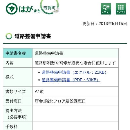
検
コン
索・
テン
共通
ツメ
メニ
ニュ
更新日：2013年5月15日
ュー
ー
道路整備申請書
申請書名称
道路整備申請書
内容
道路砂利敷や補修が必要な場合に使用します
道路整備申請書（エクセル：21KB）
様式
道路整備申請書（PDF：63KB）
書類サイズ
A4縦
受付窓口
庁舎1階北フロア建設課窓口
提出方法
（必要事項）
手数料