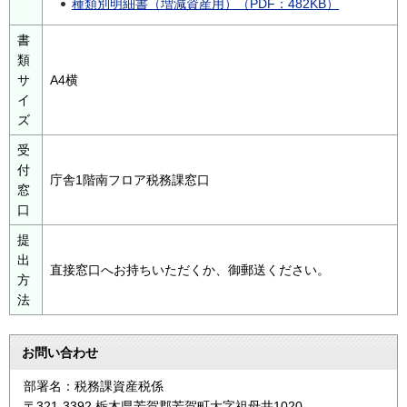
種類別明細書（増減資産用）（PDF：482KB）
書
類
サ
A4横
イ
ズ
受
付
庁舎1階南フロア税務課窓口
窓
口
提
出
直接窓口へお持ちいただくか、御郵送ください。
方
法
お問い合わせ
部署名：税務課資産税係
〒321-3392 栃木県芳賀郡芳賀町大字祖母井1020