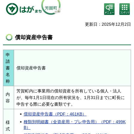
検
コン
索・
テン
共通
ツメ
メニ
ニュ
更新日：2025年12月2日
ュー
ー
償却資産申告書
申
請
書
償却資産申告書
名
称
芳賀町内に事業用の償却資産を所有している個人・法人
内
が、毎年1月1日現在の所有状況を、1月31日までに町長に
容
申告する際に必要な書類です。
償却資産申告書（PDF：461KB）
種類別明細書（全資産用・プレ申告用）（PDF：499K
様
B）
式